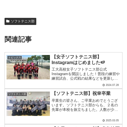
ソフトテニス部
関連記事
【女子ソフトテニス部】
トピックス
Instagramはじめました🍉
工大高校女子ソフトテニス部公式
Instagramを開設しました！普段の練習や
練習試合、公式戦の結果などを更新して
いきます！みなさん、フォローよろしく
2024.07.28
お願いします☺︎
【ソフトテニス部】祝🌸卒業
ソフトテニス部
卒業生の皆さん、ご卒業おめでとうござ
います。ソフトテニス部からも、２名の
先輩が本校を旅立ちました。人数が少な
かったため、大変なことも多く、逃げ出
したいときもあったと思います。それで
2025.03.05
も向き合い、壁を乗り越え、突き進んで