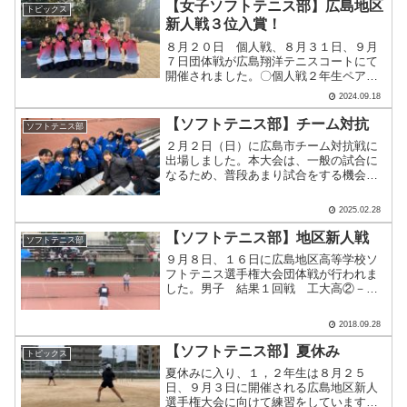
きた２人だからこそ、こん.....
【女子ソフトテニス部】広島地区
トピックス
新人戦３位入賞！
８月２０日 個人戦、８月３１日、９月
７日団体戦が広島翔洋テニスコートにて
開催されました。〇個人戦２年生ペア
４回戦進出 ベスト３２以上の結果、広
2024.09.18
島地区高等学校ソフトテニスインドア選
手権大会の出場権を獲得しています。１
【ソフトテニス部】チーム対抗
ソフトテニス部
年生のときには出場できな.....
２月２日（日）に広島市チーム対抗戦に
出場しました。本大会は、一般の試合に
なるため、普段あまり試合をする機会の
ない、大人の方が他とも試合をさせてい
ただきました。結果は、Aチーム、Ｂチ
2025.02.28
ーム共に予選リーグ敗退です。ラリーを
続ける大切さを痛感した試.....
【ソフトテニス部】地区新人戦
ソフトテニス部
９月８日、１６日に広島地区高等学校ソ
フトテニス選手権大会団体戦が行われま
した。男子 結果１回戦 工大高②－０
桜が丘高校２回戦 工大高１－②山陽高
校県大会出場権獲得！写真奥が工大高ペ
2018.09.28
アです。団体戦なので、１ペアが勝つだ
けではチームの勝利にはつ.....
【ソフトテニス部】夏休み
トピックス
夏休みに入り、１，２年生は８月２５
日、９月３日に開催される広島地区新人
選手権大会に向けて練習をしています。