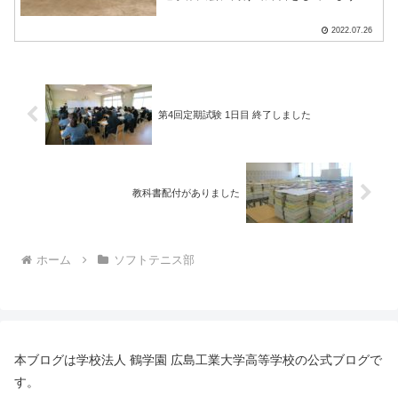
新チームになり部員数は少ないですが、
２年生を中心に、練習でしてみたいこ
2022.07.26
と、意識したいことを自分たちから顧問
に伝えてくれるようになりまし.....
第4回定期試験 1日目 終了しました
教科書配付がありました
ホーム
ソフトテニス部
本ブログは学校法人 鶴学園 広島工業大学高等学校の公式ブログで
す。