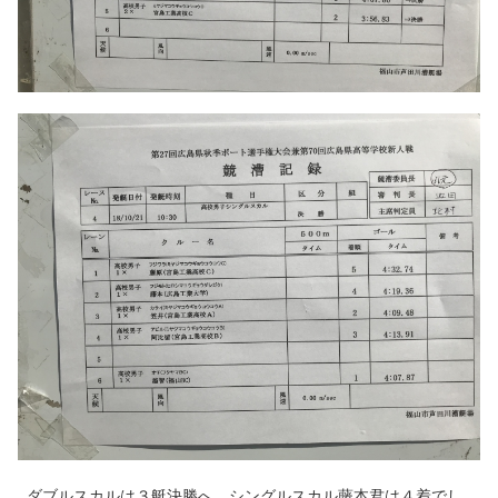
ダブルスカルは３艇決勝へ、シングルスカル藤本君は４着でし