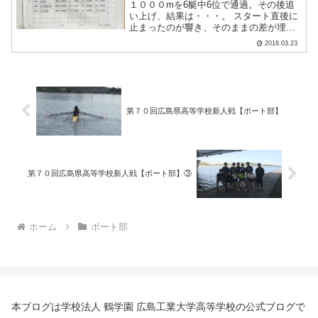
１０００mを6艇中6位で通過。その後追
い上げ、結果は・・・。 スタート直後に
止まったのが響き、そのままの差が埋め
られず、５位でゴール。残念ながら午後
2018.03.23
の敗者復活戦にまわります。組み合わせ
は後程発表します。（川島）
第７０回広島県高等学校新人戦【ボート部】
第７０回広島県高等学校新人戦【ボート部】③
ホーム
ボート部
本ブログは学校法人 鶴学園 広島工業大学高等学校の公式ブログで