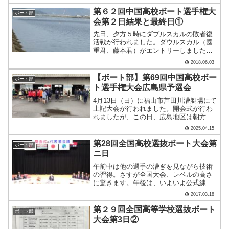
月に行われる全国大会への切符を手に入
れました！ 艇速.....
第６２回中国高校ボート選手権大
ボート部
会第２日結果と最終日①
先日、夕方５時にダブルスカルの敗者復
活戦が行われました。ダウルスカル（國
重君、藤本君）がエントリーしました。
結果は・・・。 あと少しのところで力及
2018.06.03
ばず、3着で準決勝進出はなりませんでし
た。 初日の結果、本校からは、シングル
【ボート部】第69回中国高校ボー
ボート部
スカル、ダブルスカ.....
ト選手権大会広島県予選会
4月13日（日）に福山市芦田川漕艇場にて
上記大会が行われました。開会式が行わ
れましたが、この日、広島地区は朝方か
ら強風に見舞われた日・・・。福山地区
2025.04.15
は当日ちょうど試合の時間帯と荒天が重
なり・・・Screenshotコースでは白波が
第28回全国高校選抜ボート大会第
ボート部
立つ危険な.....
ニ日
午前中は他の選手の漕ぎを見ながら技術
の習得。さすが全国大会、レベルの高さ
に驚きます。午後は、いよいよ公式練習
です。リギング、自分のレーンの試漕、
2017.03.18
デリグを2時間以内にこなします。本日は
強風の中、行なわれました。限られた時
第２９回全国高等学校選抜ボート
ボート部
間内の作業なので、2人.....
大会第3日②