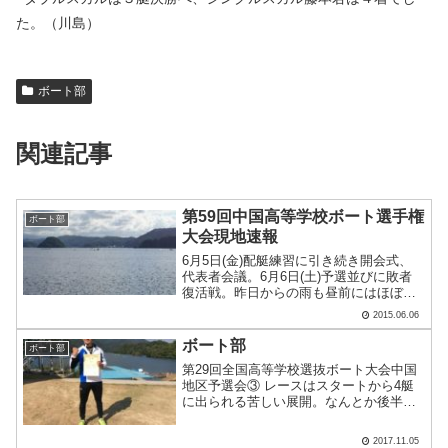
た。（川島）
ボート部
関連記事
第59回中国高等学校ボート選手権
ボート部
大会現地速報
6月5日(金)配艇練習に引き続き開会式、
代表者会議。6月6日(土)予選並びに敗者
復活戦。昨日からの雨も昼前にはほぼ消
え、午後は青空が広がっています。ダブ
2015.06.06
ルスカルが6月7日(日)の準決勝に駒を進
めました。(高橋)
ボート部
ボート部
第29回全国高等学校選抜ボート大会中国
地区予選会③ レースはスタートから4艇
に出られる苦しい展開。なんとか後半ま
で粘り、混戦模様でフィニッシュライン
を通過。結果は・・・。 2着でゴール❗３
2017.11.05