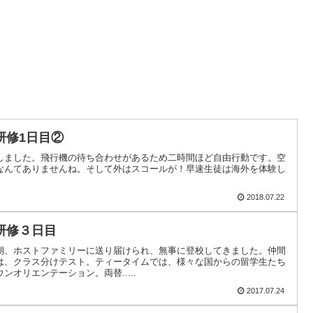
研修1日目②
しました。飛行機の待ち合わせがあるため二時間ほど自由行動です。空
なんてありませんね。そして外はスコールが！早速生徒は海外を体験し
2018.07.22
研修３日目
朝、ホストファミリーに送り届けられ、無事に登校してきました。仲間
は、クラス分けテスト。ティータイムでは、様々な国からの留学生たち
オリエンテーション。両替.....
2017.07.24