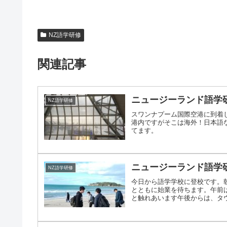
NZ語学研修
関連記事
ニュージーランド語学
NZ語学研修
スワンナプーム国際空港に到着
港内ですがそこは海外！日本語
てます。
ニュージーランド語学
NZ語学研修
今日から語学学校に登校です。
とともに始業を待ちます。午前
と触れあいます午後からは、タウン