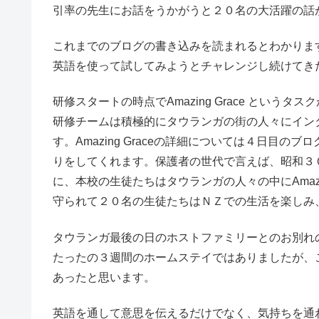
引率の先生にお話をうかがうと２０名の大活躍の話
これまでのブログの書き込みを読まれるとわかりま
英語を使って試してみようとチャレンジし続けてき
研修スタートの時点でAmazing Grace とい
研修チームは積極的にタウランガの街の人々にイン
す。Amazing Graceの詳細については４日目
りをしてくれます。保護者の世代で言えば、昭和３
に、本校の生徒たちはタウランガの人々の中にAmazing 
守られて２０名の生徒たちはＮＺでの生活を楽しみ
タウランガ最後の日のホストファミリーとのお別れ
たったの３週間のホームステイではありましたが、
あったと思います。
英語を通して意思を伝えるだけでなく、気持ちを通