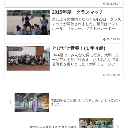
れている技術についての講義を受けまし
2018.05.07
た。吹き矢を大和の主砲に見立てた体験
です。大和ミュージ.....
2015年度 クラスマッチ
トピックス
久しぶりの快晴となった6月23日、クラス
マッチが開催されました。種目はソフト
ボール、サッカー、ソフトバレーボール
です。各クラスがこの3種目に分かれてチ
ームを編成し、それぞれの学年で競い合
2015.06.23
います。気合は十分!!集中して球の行方を
見ています。全.....
とびだせ青春！(１年４組)
トピックス
1年4組は、みんなで呉に行き、大和ミュ
ージアムを見に行きました！みんなで集
合写真を撮りました！大和ミュージアム
の中には、大きな大和の模型や、零戦の
模型、回天の模型など、戦時中に使われ
2019.05.29
ていた兵器の模型がたくさんありまし
た。また、「船を作る技術.....
岩国説明会にお越しいただき、ありがとうござい
ました
第73回国民体育大会広島県予選会