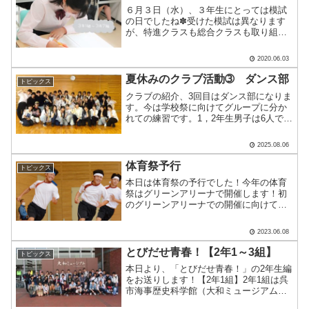
６月３日（水）、３年生にとっては模試
の日でしたね✽受けた模試は異なります
が、特進クラスも総合クラスも取り組み
ました。特進クラスは大学入学共通テス
ト模試を受験！昨日は地歴公民、理科、
2020.06.03
数学。 本日は英語、国語を受験しまし
た。総合クラスは実力診断.....
夏休みのクラブ活動➂ ダンス部
トピックス
クラブの紹介、3回目はダンス部になりま
す。今は学校祭に向けてグループに分か
れての練習です。1，2年生男子は6人です
が、明るく感じのいいで生徒ばかりで
す。 部長と副部長に話を聞きました。
2025.08.06
（部員は何人ですか）「引退した3年生20
人、2年生11人.....
体育祭予行
トピックス
本日は体育祭の予行でした！今年の体育
祭はグリーンアリーナで開催します！初
のグリーンアリーナでの開催に向けて、
動きの確認、係の確認を行いました！競
技も少し行いましたが、生徒の皆さんは
2023.06.08
とても楽しそうでしたね！運営に協力し
てくれた各係のみなさん、.....
とびだせ青春！【2年1～3組】
トピックス
本日より、「とびだせ青春！」の2年生編
をお送りします！【2年1組】2年1組は呉
市海事歴史科学館（大和ミュージアム）
に行きました。はじめに戦艦大和に使わ