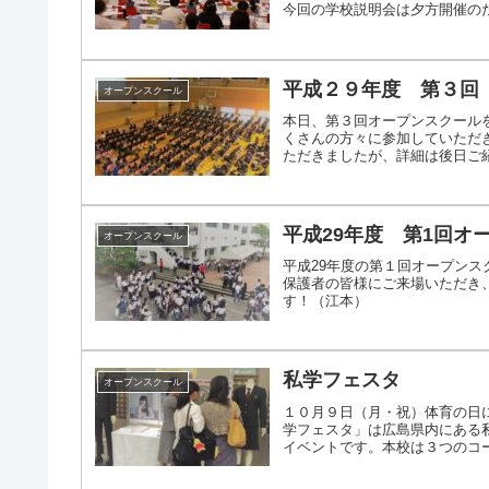
今回の学校説明会は夕方開催のため
平成２９年度 第３回
オープンスクール
本日、第３回オープンスクール
くさんの方々に参加していただ
ただきましたが、詳細は後日ご紹
平成29年度 第1回オ
オープンスクール
平成29年度の第１回オープン
保護者の皆様にご来場いただき
す！（江本）
私学フェスタ
オープンスクール
１０月９日（月・祝）体育の日に
学フェスタ」は広島県内にある
イベントです。本校は３つのコーナ