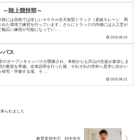
 ～陸上競技部～
本校には高校では珍しい４００ｍ全天候型トラック（直線５レーン 周
まれた環境で練習を行っています。さらにトラックの内側には人工芝が
広い練習が可能になってい.....
2018.08.23
ンパス
業大学のオープンキャンパスが開催され、本校からも沢山の生徒が参加しま
用の教室を準備。全体説明を行った後、それぞれの学科へ見学に向かい
究・学修する場、そ.....
2016.08.21
で来られました
教育実習中① 杉中先生