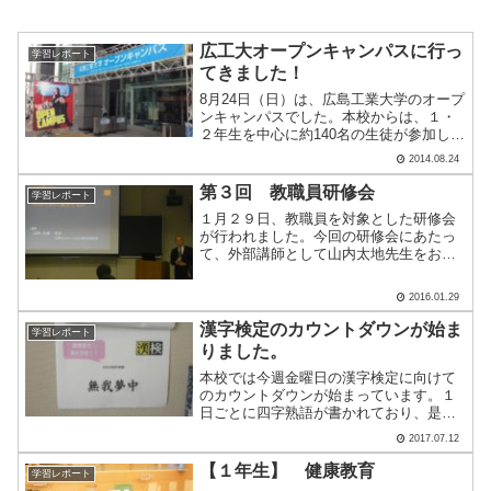
広工大オープンキャンパスに行っ
学習レポート
てきました！
8月24日（日）は、広島工業大学のオープ
ンキャンパスでした。本校からは、１・
２年生を中心に約140名の生徒が参加しま
した。先輩からの説明を受け、生徒たち
2014.08.24
は自らが希望する学科の説明を受けるた
めに、校舎を移動したり、校内バスに乗
第３回 教職員研修会
学習レポート
ったりするなど移.....
１月２９日、教職員を対象とした研修会
が行われました。今回の研修会にあたっ
て、外部講師として山内太地先生をお招
きし、「なんのために進学するか」をテ
ーマに講演を行っていただきました。山
2016.01.29
内先生は日本国内にあるすべての大学に
取材・視察に行かれている.....
漢字検定のカウントダウンが始ま
学習レポート
りました。
本校では今週金曜日の漢字検定に向けて
のカウントダウンが始まっています。１
日ごとに四字熟語が書かれており、是非
とも受かってほしいという先生方からの
2017.07.12
熱いメッセージをしっかり受け取って頑
張ってほしいですね。明日はどんな四字
【１年生】 健康教育
学習レポート
熟語が書かれているのかな.....