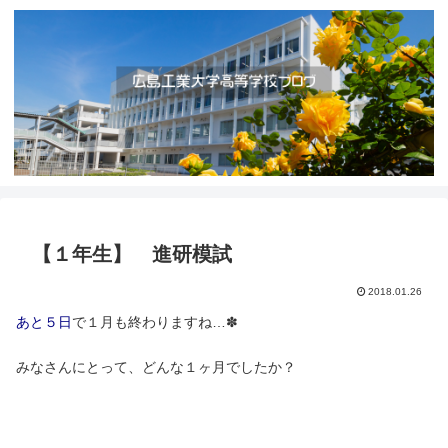
【１年生】 進研模試
2018.01.26
あと５日
で１月も終わりますね…✽
みなさんにとって、どんな１ヶ月でしたか？