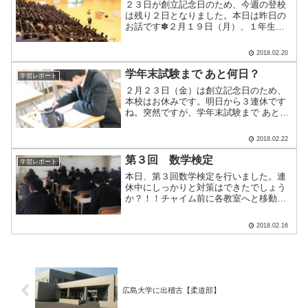
２３日が創立記念日のため、今週の登校
は残り２日となりました。本日は昨日の
お話です✽２月１９日（月）、１年生の
みなさんは普段と異なる時間割でした
ね！ その理由は...健康教育を実施したか
2018.02.20
らです！ 場所は本校のMSC（体育館）。
１年生は１４クラ.....
学年末試験まで あと何日？
学習レポート
２月２３日（金）は創立記念日のため、
本校はお休みです。明日から３連休です
ね。突然ですが、学年末試験まで あと何
日かわかりますか？正解は... あと１８
日。本校は３月１２日（月）から学年末
2018.02.22
試験が始まります。あと１８日もあるか
ら大丈夫！ と思っ.....
第３回 数学検定
学習レポート
本日、第３回数学検定を行いました。連
休中にしっかりと対策はできたでしょう
か？！！チャイム前に各教室へと移動を
済ませ、事前学習を行います。こちらは
事前学習の時間の様子です。先生や友逹
2018.02.16
と一緒に確認していましたね👀試験開始
時刻になりました！こちら.....
広島大学に出稽古【柔道部】