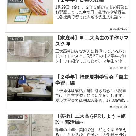
トピックス
1月29日（金）。２年３組の古典の授業に
お邪魔しました✽毎日、昼休みや放課後
に各授業で習った内容や先生のお話をす
る３組の生徒たち✽１週間前から「次の
古典の授業が楽しみ！」と何人もの生徒
2021.01.30
が言っていました。その理由は... 競技
かるた！ 習った.....
【家庭科】✽ 工大高生の手作りマ
トピックス
スク ✽
工大高生のみなさんに推奨しているハン
ドメイドマスク。5月2日の【２学年ブロ
グ】でも紹介しましたが、２年生を中心
にたくさんの人が活動メモにアップして
2020.05.03
くれています✽みなさん ありがとうござ
います。どれも素敵なマスクで 全部紹介
【２学年】特進夏期学習会「自主
トピックス
したい！ と思いま.....
学習」編
「被爆体験講話」編に引き続きこの記事
では「自主学習」について紹介します。
夏期学習会では朝8:30集合、17:00解散ま
で、黙々と自学自習を行いました。１日
2024.08.01
約7時間の勉強時間です。自宅では気持ち
が緩んだり、誘惑があったりと集中出来
【美術】工大高をPRしよう～施
トピックス
ない人もいる.....
設・部活編～
昨年の１年生美術では「絵と文字で伝え
る」ことを学び、自分たちの学校をPRす