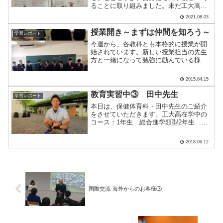
ることに取り組みました。未だ工大高を
知らない人に学校をPRするならどんなテ
2021.08.03
ーマでもOKです。本日は～施設編～と～
部活編～を紹介します！生徒たちの目線
授業開き～まずは仲間を知ろう～
学習レポート
から見る工大高をご.....
今週から、各教科とも本格的に授業が開
始されています。新しい授業担当の先生
方と一緒になって勉強に励んでいる様子
が、校内の各教室で見受けられるように
なってきました。下の様子は、本日の選
2015.04.15
択授業日本史の授業開き。まずは仲間を
知ろう、ということで「バ.....
教育実習中③ 田中先生
学習レポート
本日は、保健体育科・田中先生のご紹介
をさせていただきます。工大高在学中の
コース：1年生 総合進学類型2年生 特
別進学類型Sコース 理系3年生 総合進学
類型 文系高校時代のクラブ：野球部在籍
2018.06.12
大学名・専攻：吉備国際大学 社会科学部
スポーツ社会.....
国際交流-海外からのお客様③