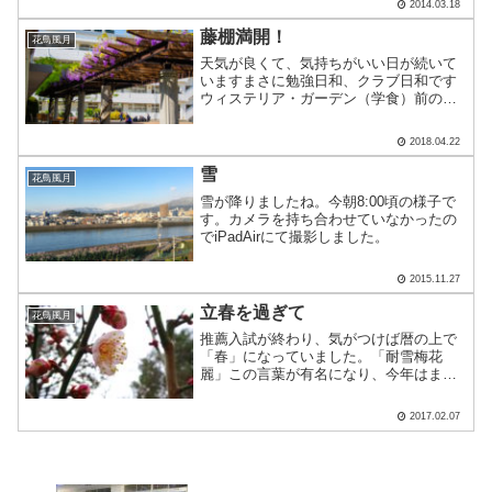
2014.03.18
藤棚満開！
花鳥風月
天気が良くて、気持ちがいい日が続いて
いますまさに勉強日和、クラブ日和です
ウィステリア・ガーデン（学食）前の、
藤棚が満開です！ふっと上を見上げてく
ださいね！ （森田）
2018.04.22
雪
花鳥風月
雪が降りましたね。今朝8:00頃の様子で
す。カメラを持ち合わせていなかったの
でiPadAirにて撮影しました。
2015.11.27
立春を過ぎて
花鳥風月
推薦入試が終わり、気がつけば暦の上で
「春」になっていました。「耐雪梅花
麗」この言葉が有名になり、今年はまた
違った趣を感じます。さて猛威を振るっ
たインフルエンザも今朝時点で感染者2
2017.02.07
人。ちょっと落ち着いてきた感じです。
とはいっても今週末にはまた.....