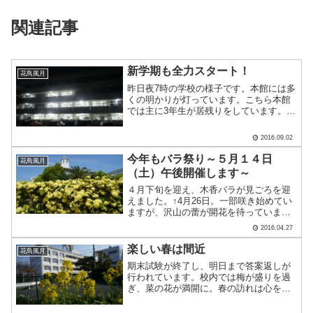
関連記事
新学期も全力スタート！
花鳥風月
昨日夜7時の学校の様子です。本館には多
くの明かりが灯っています。こちら本館
では主に3年生が居残りをしています。3
年生は今進路に向け、頑張っているとこ
ろです。昨日から新学期が始まりました
2016.09.02
が、進路に向けいいスタートダッシュが
切れたのではないでし.....
今年もバラ祭り～５月１４日
花鳥風月
（土）午後開催します～
４月下旬を迎え、木香バラが見ごろを迎
えました。↑4月26日。一部咲き始めてい
ますが、沢山の蕾が開花を待っていま
す。 今年で６回目を迎える「バラ祭
2016.04.27
り」今年は５月１４日土曜日１３時３０
から開催します。 今年は校舎改築中の
楽しい春は間近
花鳥風月
ため、会場が少々狭くなっ.....
期末試験が終了し、明日まで答案返しが
行われています。校内では梅が盛りを過
ぎ、菜の花が満開に。春の訪れは心を軽
くしてくれます。