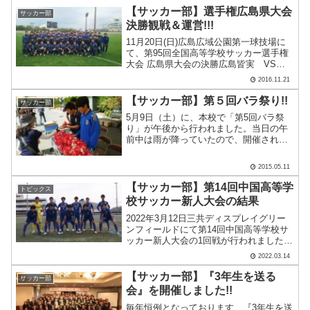
高.....
【サッカー部】選手権広島県大会
サッカー部
決勝観戦＆運営!!!
11月20日(日)広島広域公園第一球技場に
て、第95回全国高等学校サッカー選手権
大会 広島県大会の決勝広島皆実 VS
瀬戸内の試合を観戦してきました!!!さら
2016.11.21
に、会場運営もお手伝いさせていただき
ました!!!様々な役割がありましたが、全
【サッカー部】第５回バラ祭り!!
サッカー部
国総体.....
5月9日（土）に、本校で「第5回バラ祭
り」が午後から行われました。当日の午
前中は雨が降っていたので、開催される
か心配でしたが、昼過ぎから天候が回復
し、無事開催することができました。今
2015.05.11
年の「バラ祭り」に、広工大高サッカー
部の2年生26名もお手.....
【サッカー部】第14回中国高等学
トピックス
校サッカー新人大会の結果
2022年3月12日三共ディスプレイグリー
ンフィールドにて第14回中国高等学校サ
ッカー新人大会の1回戦が行われました。
本校は広島県3位枠として出場させていた
2022.03.14
だきました。西京高校(山口県2位)との対
戦でした。試合の序盤は硬さもありまし
【サッカー部】『3年生を送る
サッカー部
たが、前.....
会』を開催しました!!
毎年恒例となっております、『3年生を送