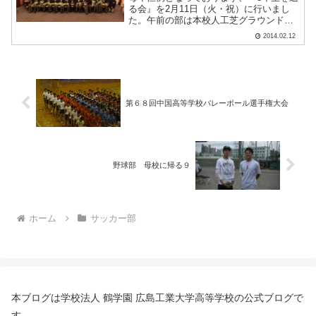
る会』を2月11日（火・祝）に行いまし
た。午前の部は本校人工芝グラウンドに
て久々のサッカーをしてたっぷりと汗を
2014.02.12
かき、午後の部は広島ダイヤモンドホテ
ルにて『3年生を送る会』を開催しまし
た。今年度卒業を迎え.....
第６８回中国高等学校バレーボール選手権大会
野球部 母校に帰る９
ホーム
サッカー部
本ブログは学校法人 鶴学園 広島工業大学高等学校の公式ブログで
す。