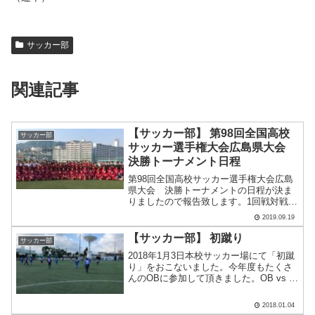
サッカー部
関連記事
【サッカー部】 第98回全国高校
サッカー部
サッカー選手権大会広島県大会
決勝トーナメント日程
第98回全国高校サッカー選手権大会広島
県大会 決勝トーナメントの日程が決ま
りましたので報告致します。1回戦対戦：
沼田高校試合会場：本校サッカー場試合
2019.09.19
時間：10月26日(土) 11:00 Kick Off1回
戦を突破すれば、、準々決勝対戦：崇.....
【サッカー部】 初蹴り
サッカー部
2018年1月3日本校サッカー場にて「初蹴
り」をおこないました。今年度もたくさ
んのOBに参加して頂きました。OB vs 現
役選手、OB vs OBなどで対戦し、汗を流
しました。年齢も幅広く異なりますが、
2018.01.04
共通点は 「広工大高サッカー部出身」