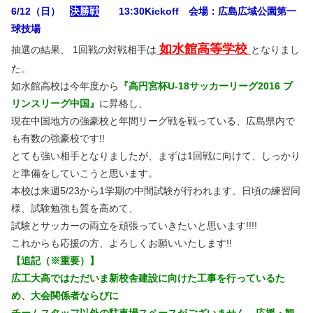
6/12（日）
決勝戦
13:30Kickoff 会場：広島広域公園第一
球技場
如水館高等学校
抽選の結果、 1回戦の対戦相手は
となりまし
た。
如水館高校は今年度から
『高円宮杯U-18サッカーリーグ2016 プ
リンスリーグ中国』
に昇格し、
現在中国地方の強豪校と年間リーグ戦を戦っている、広島県内で
も有数の強豪校です!!
とても強い相手となりましたが、まずは1回戦に向けて、しっかり
と準備をしていこうと思います。
本校は来週5/23から1学期の中間試験が行われます。日頃の練習同
様、試験勉強も質を高めて、
試験とサッカーの両立を頑張っていきたいと思います!!!!
これからも応援の方、よろしくお願いいたします!!
【追記（※重要）】
広工大高ではただいま新校舎建設に向けた工事を行っているた
め、大会関係者ならびに