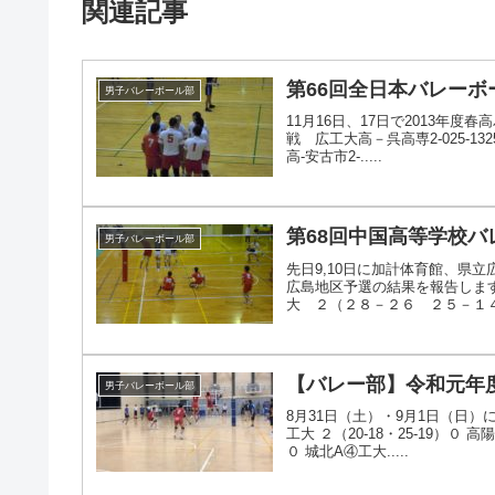
関連記事
第66回全日本バレー
男子バレーボール部
11月16日、17日で2013年
戦 広工大高－呉高専2‐025‐132
高‐安古市2‐.....
第68回中国高等学校
男子バレーボール部
先日9,10日に加計体育館、県
広島地区予選の結果を報告しま
大 ２（２８－２６ ２５－１４）
【バレー部】令和元年
男子バレーボール部
8月31日（土）・9月1日（日
工大 ２（20-18・25-19）０ 高
０ 城北A④工大.....