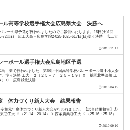
ボール高等学校選手権大会広島県大会 決勝へ
度春高バレーの県予選が行われましたのでご報告いたします。16日(土)1回
5‐72回戦 広工大高－広島学院2‐025‐1025‐617日(日)準々決勝 広工大
2013.11.17
バレーボール選手権大会広島地区予選
立広島工業で行われました、第68回中国高等学校バレーボール選手権大会
す。準々決勝 工大 ２（２５－７ ２５－１９）０ 祇園北準決勝 工
０ 広島城北決勝.....
2016.04.15
度 体力づくり新人大会 結果報告
）に令和元年度体力づくり新人大会が行われました。【試合結果報告】①
陽東②工大 ２（21-14・20-14）０ 西条農業③工大 ２（25-16・25-18）
2019.09.10