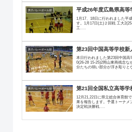
平成26年度広島県高等
男子バレーボール部
1月17、18日に行われました
す。1月17日(土)２回戦 工大2(25-
工.....
第23回中国高等学校
男子バレーボール部
本日行われました第23回中国
0(26-28 15-25)2岡山
分たちの弱い部分が浮き彫りとなっ
第21回全国私立高等
男子バレーボール部
12月21,22日に県立総合体
果を報告します。予選トーナメント1回戦 
決定戦決勝戦.....