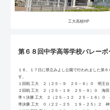
工大高校HP
第６８回中学高等学校バレーボ
１６、１７日に県立みよし公園で行われました第６
す。
１回戦 工大 ２（２５－９ ２５－６）０ 明王台
２回戦 工大 ２（２５－１９ ２５－９）０ 海田
準々決勝 工大 ２（２５－１２ ２５－１６）０ 
準決勝 工大 ０（２２－２５ １９－２５）２ 神