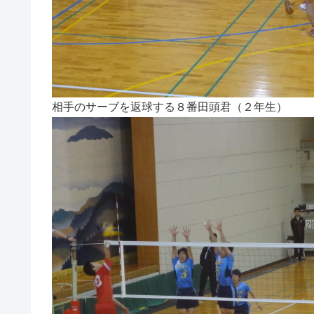
相手のサーブを返球する８番田頭君（２年生）