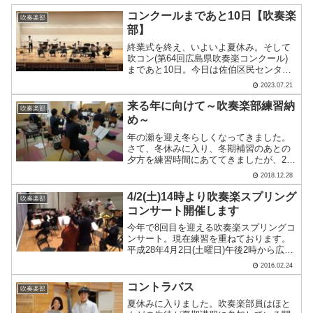
コンクールまであと10日【吹奏楽
吹奏楽部
部】
終業式を終え、いよいよ夏休み。そして
吹コン(第64回広島県吹奏楽コンクール)
まであと10日。今日は佐伯区民センター
をお借りしてホール練習を行いました。
2023.07.21
発音、バランス、そして音楽づくりの大
きなステップになったと思います。来週
来る年に向けて～吹奏楽部練習納
吹奏楽部
からは補習も始まり.....
め～
年の瀬を迎え冬らしくなってきました。
さて、冬休みに入り、冬期補習のあとの
夕方を練習時間にあててきましたが、28
日で練習納め。年明けには吹奏楽私学祭
2018.12.28
に出演いたします。今年は単独で出演い
たします。聴く人の心に届く演奏を目指
4/2(土)14時より吹奏楽スプリング
吹奏楽部
して来年も精進したいと.....
コンサート開催します
今年で8回目を迎える吹奏楽スプリングコ
ンサート。現在練習を重ねております。
平成28年4月2日(土曜日)午後2時から広島
市西区民センターホールにて昨年の様子
2016.02.24
コントラバス
吹奏楽部
夏休みに入りました。吹奏楽部員はほと