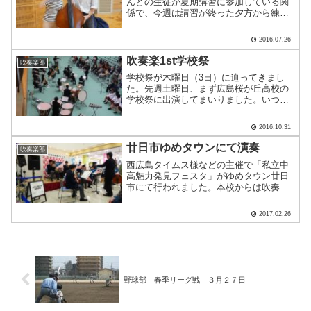
んどの生徒が夏期講習に参加している関
係で、今週は講習が終った夕方から練習
をはじめています。 そこへ強力な助っ
人が。 事務室の平岡先生は中学校時
2016.07.26
代、吹奏楽部でコントラバスを演奏して
いらっしゃいました。そこで.....
吹奏楽1st学校祭
吹奏楽部
学校祭が木曜日（3日）に迫ってきまし
た。先週土曜日、まず広島桜が丘高校の
学校祭に出演してまいりました。いつも
の2倍の数での演奏はパワーが違います。
他校の生徒さん、先生と一緒に演奏する
2016.10.31
のは緊張感も感じます。グロッケンのソ
ロはこの曲の肝。うまく.....
廿日市ゆめタウンにて演奏
吹奏楽部
西広島タイムス様などの主催で「私立中
高魅力発見フェスタ」がゆめタウン廿日
市にて行われました。本校からは吹奏楽
部が出演いたしました。お客様との距離
は、学校祭でも経験したことないほど。
2017.02.26
小さなお子さんから幅広い皆さんにお聞
きいただきました。吹き抜.....
野球部 春季リーグ戦 ３月２７日