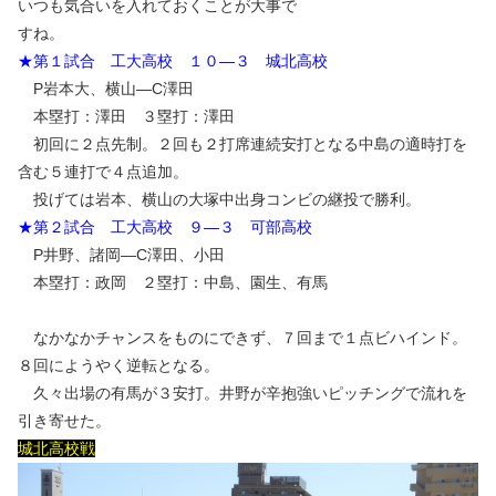
いつも気合いを入れておくことが大事で
すね。
★第１試合 工大高校 １０―３ 城北高校
P岩本大、横山―C澤田
本塁打：澤田 ３塁打：澤田
初回に２点先制。２回も２打席連続安打となる中島の適時打を
含む５連打で４点追加。
投げては岩本、横山の大塚中出身コンビの継投で勝利。
★第２試合 工大高校 ９―３ 可部高校
P井野、諸岡―C澤田、小田
本塁打：政岡 ２塁打：中島、園生、有馬
なかなかチャンスをものにできず、７回まで１点ビハインド。
８回にようやく逆転となる。
久々出場の有馬が３安打。井野が辛抱強いピッチングで流れを
引き寄せた。
城北高校戦