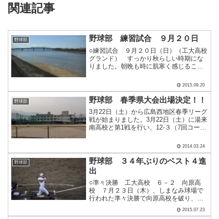
関連記事
野球部 練習試合 ９月２０日
野球部
○練習試合 ９月２０日（日）（工大高校
グランド） すっかり秋らしい時期にな
りました。朝晩も時に肌寒く感じること
もありますね。野球部は休日といえば練
習試合をしていますが、今日も海田高校
2015.09.20
と試合を行いました。 試合を運営して
いる生徒のところに行っ.....
野球部 春季県大会出場決定！！
野球部
3月22日（土）から広島西地区春季リーグ
戦が始まりました。3月22日（土）に湯来
南高校と第1戦を行い、12-３（7回コール
ド）で勝利し勝ち点5を獲得しました。3
月23日（日）に廿日市高校と第2戦を行
2014.03.24
い、9-4で勝利し勝ち点3を獲得して勝ち
点.....
野球部 ３４年ぶりのベスト４進
野球部
出
○準々決勝 工大高校 ６－２ 向原高
校 ７月２３日（木）、しまなみ球場で
行われた準々決勝で向原高校を破り、３
４年ぶりのベスト４となりました。２５
2015.07.23
日（土）に同球場で広島新庄高校と準決