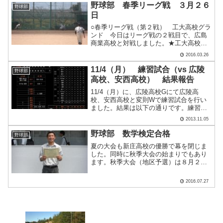
勝で対戦します。 試合の方ですが２回
野球部 春季リーグ戦 ３月２６
野球部
に先制されたものの、澤田.....
日
○春季リーグ戦（第２戦） 工大高校グラ
ンド 今日はリーグ戦の２戦目で、広島
商業高校と対戦しました。★工大高校
１－５ 広島商業高校 P広森、横山―C
2016.03.26
澤田 ２塁打：斉藤、広森 ０－１で
迎えた４回、２死満塁から広森が押し出
11/4（月） 練習試合（vs 広陵
野球部
しを選び同点とする。.....
高校、安西高校） 結果報告
11/4（月）に、広陵高校Gにて広陵高
校、安西高校と変則Wで練習試合を行い
ました。結果は以下の通りです。練習試
合 ●工大高 0 - 7 広陵○（8回コールド）
2013.11.05
練習試合 ○安西 8 - 4 工大高●
野球部 数学検定合格
野球部
夏の大会も新庄高校の優勝で幕を閉じま
した。同時に秋季大会の始まりでもあり
ます。秋季大会（地区予選）は８月２０
日（土）に宮島工業高校、２５日（木）
に湯来南高校と試合を行い、１位が県大
2016.07.27
会、２位が決定戦に進みます。 今日の
紹介は数学検定に合格した.....