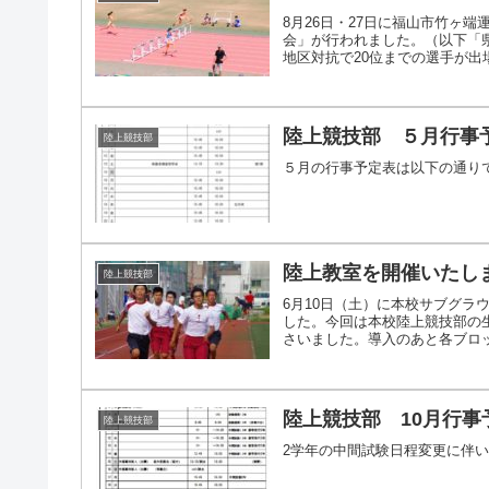
8月26日・27日に福山市竹ヶ
会」が行われました。（以下「
地区対抗で20位までの選手が出場で
陸上競技部 ５月行事
陸上競技部
５月の行事予定表は以下の通り
陸上教室を開催いたし
陸上競技部
6月10日（土）に本校サブグ
した。今回は本校陸上競技部の
さいました。導入のあと各ブロック
陸上競技部 10月行
陸上競技部
2学年の中間試験日程変更に伴い