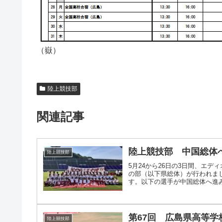
（嶽）
陸上競技部
関連記事
陸上競技部 中国総体
陸上競技部
5月24から26日の3日間、エ
の部（以下県総体）が行われま
す。以下の選手が中国総体へ進みます
第67回 広島県高等
陸上競技部