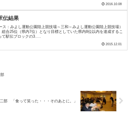
2016.10.08
駅伝結果
コース：みよし運動公園陸上競技場～三和～みよし運動公園陸上競技場）
総合25位（県内7位）となり目標としていた県内8位以内を達成するこ
駅伝ブロックの3.....
2015.12.01
一部
二部 「食って笑った・・・そのあとに。」