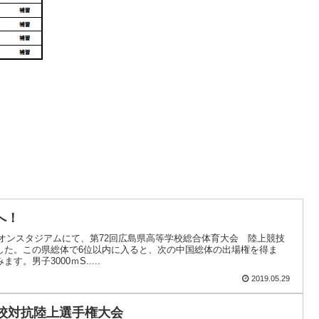
へ！
ディオンスタジアムにて、第72回広島県高等学校総合体育大会 陸上競技
した。この県総体で6位以内に入ると、次の中国総体の出場権を得ま
。男子3000ｍS.....
2019.05.29
学校対抗陸上選手権大会