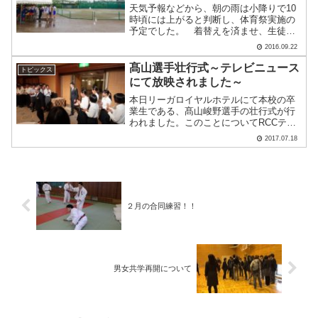
天気予報などから、朝の雨は小降りで10
時頃には上がると判断し、体育祭実施の
予定でした。 着替えを済ませ、生徒は
テント内で待機していたのですが、 雨
2016.09.22
は思いのほか強く、本日の実施を断念せ
ざるを得ませんでした。沢山の保護者の
髙山選手壮行式～テレビニュース
トピックス
皆様・お客様にお越しい.....
にて放映されました～
本日リーガロイヤルホテルにて本校の卒
業生である、髙山峻野選手の壮行式が行
われました。このことについてRCCテレ
ビに取材を受けました。映像はこちらか
2017.07.18
ら髙山選手は8月に行われる世界陸上競技
選手権大会に110ｍＨの日本代表として出
場します。エディ.....
２月の合同練習！！
男女共学再開について