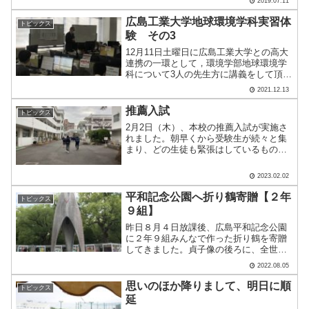
2019.07.11
ました。開票は明日になります。みんな
で工大高校をよりよい.....
広島工業大学地球環境学科実習体
トピックス
験 その3
12月11日土曜日に広島工業大学との高大
連携の一環として，環境学部地球環境学
科について3人の先生方に講義をして頂き
ました。今回は，最後の講義の様子をお
2021.12.13
届けします。テーマ③ 防災・減災の役割
を担う緑に関する調査実習(岡先生)最後
推薦入試
トピックス
に，環境共生分.....
2月2日（木）、本校の推薦入試が実施さ
れました。朝早くから受験生が続々と集
まり、どの生徒も緊張はしているものの
気持ちの良い挨拶が印象的でした！午前
中に国語・英語・数学の学科試験、午後
2023.02.02
からは面接試験を実施しました。受験生
の皆さん、本日は一日お.....
平和記念公園へ折り鶴寄贈【２年
トピックス
９組】
昨日８月４日放課後、広島平和記念公園
に２年９組みんなで作った折り鶴を寄贈
してきました。貞子像の後ろに、全世界
から寄贈された折り鶴が保管・展示され
2022.08.05
ている寄贈スペースがありますクラスの
想いを捧げて…２年９組の折り鶴も、寄
思いのほか降りまして、明日に順
トピックス
贈。たくさんの人々の祈り.....
延