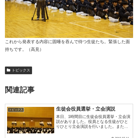
これから発表する内容に固唾を吞んで待つ生徒たち。緊張した面
持ちです。（高見）
トピックス
関連記事
生徒会役員選挙・立会演説
トピックス
本日、1時間目に生徒会役員選挙・立会演
説がありました。役員となる生徒がひと
りひとり立会演説を行いました。また、
今年は生徒会長の立候補が2名いたので、
投票にて生徒会長を決定することになり