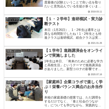
度最後の試験ということで良い点を取り
たいと意気込んでいる生徒が多くいま
す。2年生の試験の様子です。本日の試験
2019.03.11
が終わると、校内にはさっそく明日の試
験対策をしている生徒がいました。先生
【１・２学年】進研模試・実力診
トピックス
に質問したり友達と集まっ.....
断テスト
本日（1月26日）、1・2年生は通常とは
異なる時間割でしたね！1・2年生とも特
進クラスは進研模試、総合クラスは実力
診断テストを受けました。2年生の特進ク
2021.01.26
ラスは昨日も進研模試！本日は理科、社
会、英語です。 理科と社会は科目を自分
【１学年】進路講演会をオンライ
学習レポート
で選んで受験し.....
ンで実施しました
1年生は本日、「将来のために必要な学力
と高校生活」というテーマで進路講演会
がありました。新型コロナの影響でオン
ラインでの実施です。講演の中では、デ
2020.07.16
ータを使っての説明がなされ、納得した
部分も多かったのではないかと思います
【家庭科】企業コラボで楽しく学
学習レポート
印象的だったのは、どれ.....
ぶ！栄養バランス満点のお弁当作
り
本校の家庭基礎の授業では、ただ調理を
するだけでなく、「食と社会のつなが
り」についても学びながら、実践的な体