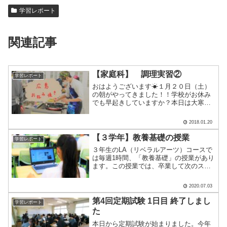
学習レポート
関連記事
【家庭科】 調理実習②
学習レポート
おはようございます☀１月２０日（土）
の朝がやってきました！！学校がお休み
でも早起きしていますか？本日は大寒で
すね。みなさん、毎月 第３土曜日は何の
日が知っていますか？正解は... 「オコ
2018.01.20
パー・タコパーの日」「オコパー・タコ
パ―」とは、「お好.....
【３学年】教養基礎の授業
学習レポート
３年生のLA（リベラルアーツ）コースで
は毎週1時間、「教養基礎」の授業があり
ます。この授業では、卒業して次のステ
ージに進んだ時に役立つよう、パソコン
のスキルアップを目指しています。１学
2020.07.03
期はPowerPointでプレゼンテーション資
料を作成し.....
第4回定期試験 1日目 終了しまし
学習レポート
た
本日から定期試験が始まりました。今年