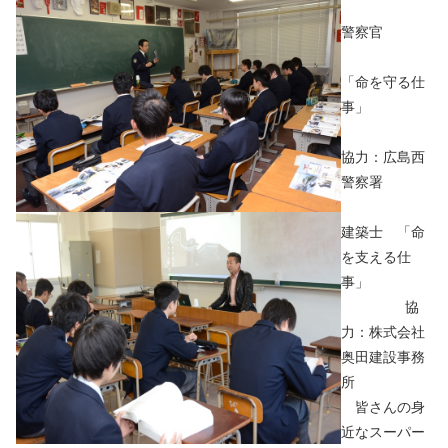
警察官
「命を守る仕
事」
協力：広島西
警察署
建築士 「命
を支える仕
事」
協
力：株式会社
奥田建設事務
所
皆さんの身
近なスーパー