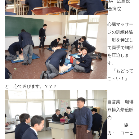
JA 広島総
合病院
心臓マッサー
ジの訓練体験
肘を伸ばし
て両手で胸部
を圧迫しま
す。
「もどって
こ～い！」
と 心で叫びます。？？？
自営業 珈琲
豆輸入焙煎販
売
協
力： コーヒ