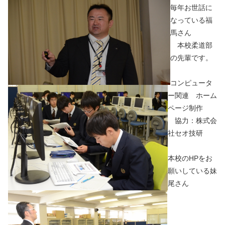
毎年お世話に
なっている福
馬さん
本校柔道部
の先輩です。
コンピュータ
ー関連 ホーム
ページ制作
協力：株式会
社セオ技研
本校のHPをお
願いしている妹
尾さん