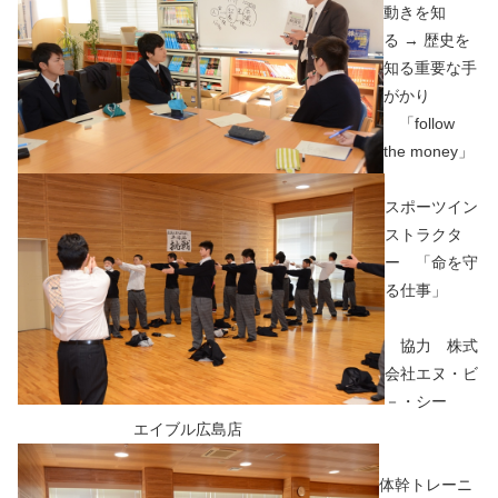
動きを知
る → 歴史を
知る重要な手
がかり
「follow
the money」
スポーツイン
ストラクタ
ー 「命を守
る仕事」
協力 株式
会社エヌ・ビ
－・シー
エイブル広島店
体幹トレーニ