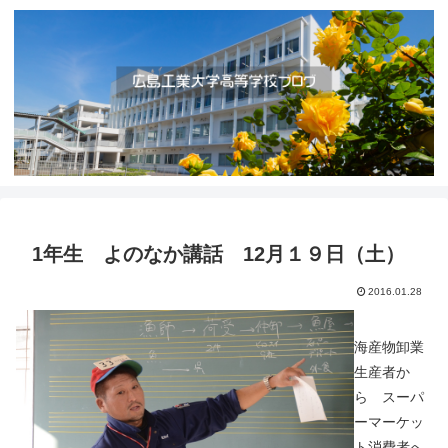
1年生 よのなか講話 12月１９日（土）
2016.01.28
海産物卸業
生産者か
ら スーパ
ーマーケッ
ト消費者へ