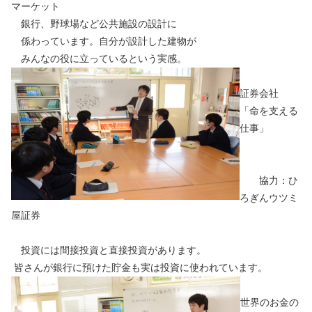
マーケット
銀行、野球場など公共施設の設計に
係わっています。自分が設計した建物が
みんなの役に立っているという実感。
証券会社
「命を支える
仕事」
協力：ひ
ろぎんウツミ
屋証券
投資には間接投資と直接投資があります。
皆さんが銀行に預けた貯金も実は投資に使われています。
世界のお金の