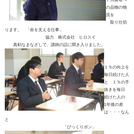
の品物の物
流を
取り仕切
ります。 「命を支える仕事」
協力 株式会社 ヒロスイ
真剣なまなざしで、講師の話に聞き入りました。
１％の向上を
毎日続けた人
と １％の手
抜きを毎日
続けた人の
1年後の差
は・・・なん
と
「びっくりポン」