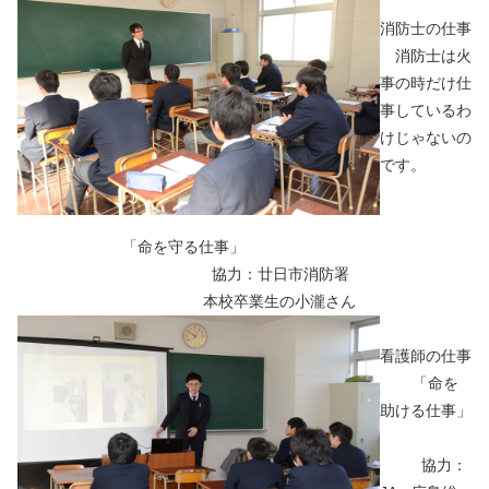
消防士の仕事
消防士は火
事の時だけ仕
事しているわ
けじゃないの
です。
「命を守る仕事」
協力：廿日市消防署
本校卒業生の小瀧さん
看護師の仕事
「命を
助ける仕事」
協力：