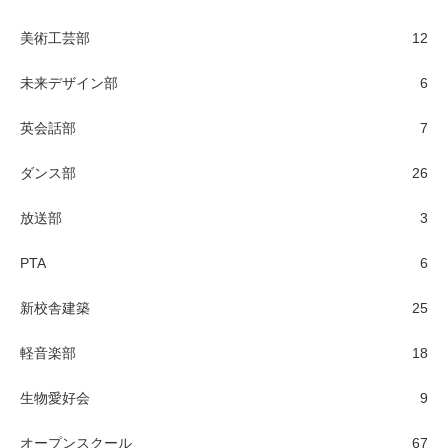
美術工芸部
12
未来デザイン部
6
英会話部
7
ダンス部
26
放送部
3
PTA
6
新校舎建築
25
軽音楽部
18
生物愛好会
9
オープンスクール
67