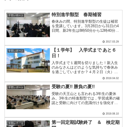
特別進学類型 春期補習
学習レポート
春休みの間、特別進学類型の生徒は補習
を受講しています。3月28日から31日の4
日間、新2年生は8時50分から12時40分ま
で授業を受け15時50分まで自習をしてい
ます。また新3年生は8時50分から17時10
2017.03.29
分まで授業・自習を行っています。本.....
【１学年】 入学式まで あと６
学習レポート
日！
入学式まで１週間を切りました！新入生
のみなさんはどのような気持ちで春休み
を過ごしていますか？４月２日（火）に
１学年の担任団で...新入生オリエンテー
2019.04.02
ション合宿の下見に行ってきました✽合
宿ってどんな感じだろう？ 何をするの？
受験の夏!! 勝負の夏!!
学習レポート
どんなところに泊ま.....
受験の天王山とも言われる3年生の夏休
み。3年生の特進類型では，学習成果の確
認と受験に向けての意識付けを強化する
ため，センタープレ試験を行いました。
センター試験の本番に近づけるために考
2019.08.10
慮した点は次の2つ・実際のセンター試験
を意識した2日間の日.....
第一回定期試験終了 ＆ 検定期
学習レポート