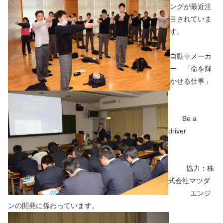
ングが最近注
目されていま
す。
自動車メーカ
ー 「命を輝
かせる仕事」
Be a
driver
協力：株
式会社マツダ
エンジ
ンの開発に係わっています。