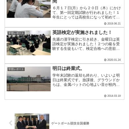
間
６月１７日(月）から２０日（木）にかけ
て、第一回定期試験が行われました！１
年生にとっては高校生になって初めての
定期試験。３年生にとっては入試に関わ
2019.06.21
る成績を決める大切な試験となります。
本日（２１日）から続々と試験返却が始
英語検定が実施されました！
学習レポート
まりました！結果はどう.....
先週の漢字検定に引き続き、金曜日は英
語検定が実施されました！２つの級を受
験する生徒もいて、検定合格への意欲の
高さが伺えますね。直前の自学自習の様
子です！国連などのデータによると、英
2020.01.24
語を話せる人は世界に１５億人いるそう
です。英語が話せることで.....
明日は終業式。
学習レポート
学年末試験の返却も終わり、いよいよ明
日は終業式です。放課後、グラウンドか
らは、金属バットの心地よい音が校内に
響き渡っていました。春休みは部活動に
勉強に、自分の力を伸ばすことのできる
2014.03.19
チャンスですね。みなさん、このチャン
スをしっかりつかみましょ.....
ゲートボール競技全国優勝