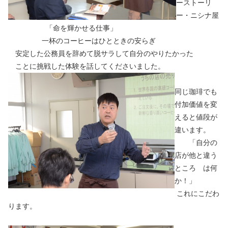
ーストーリ
ー・ニシナ屋
「命を輝かせる仕事」
一杯のコーヒーはひとときの安らぎ
安定した公務員を辞めて脱サラして自分のやりたかった
ことに挑戦した体験を話してくださいました。
同じ珈琲でも
付加価値を変
えると値段が
違います。
「自分の
店が他と違う
ところ は何
か！」
これにこだわ
ります。