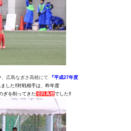
中、広島なぎさ高校にて
『平成27年度
ました!!対戦相手は、昨年度
しのぎを削ってきた
沼田高校
でした!!