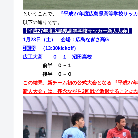
ということで、
『平成27年度広島県高等学校サッ
以下の通りです。
【平成27年度広島県高等学校サッカー新人大会】
1月23日（土） 会場：広島なぎさ高G
3回戦
（13:30kickoff）
広工大高 ０－１ 沼田高校
前半 ０－１
後半 ０－０
この結果、新チーム初の公式大会となる
『平成27
新人大会』は、残念ながら3回戦で敗退することに