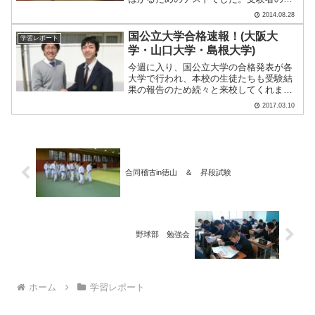
徒のみなさんは、夏休みも教員室で質問
2014.08.28
したり、自習室を活用したり、夏季講習
を受講したり、自宅学習を充実させたり
国公立大学合格速報！(大阪大
学習レポート
と、それぞれ努力をして.....
学・山口大学・島根大学)
今週に入り、国公立大学の合格発表が各
大学で行われ、本校の生徒たちも受験結
果の報告のため続々と来校してくれまし
た。第一志望に無事合格し充実した表情
2017.03.10
の生徒や、思い通りの結果にならず落ち
込んだ表情の生徒など、生徒一人一人の
様子は様々でした。受験と.....
合同稽古in徳山 ＆ 昇段試験
野球部 勉強会
ホーム
学習レポート