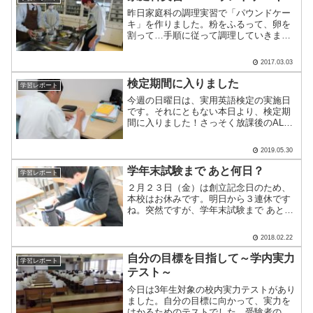
昨日家庭科の調理実習で「パウンドケー
キ」を作りました。粉をふるって、卵を
割って…手順に従って調理していきま
す。中には片手で卵を割る強者が！生地
を混ぜて型に入れていきます。左に見え
2017.03.03
るのが手順シート。作る過程が丁寧に書
かれています。「プレーン」.....
検定期間に入りました
学習レポート
今週の日曜日は、実用英語検定の実施日
です。それにともない本日より、検定期
間に入りました！さっそく放課後のALC
では、英検の勉強をする生徒の姿が見ら
れました。今回の英検から、受験票と生
2019.05.30
徒証明書が無いと受験できません。英検
を受験する生徒の皆さん.....
学年末試験まで あと何日？
学習レポート
２月２３日（金）は創立記念日のため、
本校はお休みです。明日から３連休です
ね。突然ですが、学年末試験まで あと何
日かわかりますか？正解は... あと１８
日。本校は３月１２日（月）から学年末
2018.02.22
試験が始まります。あと１８日もあるか
ら大丈夫！ と思っ.....
自分の目標を目指して～学内実力
学習レポート
テスト～
今日は3年生対象の校内実力テストがあり
ました。自分の目標に向かって、実力を
はかるためのテストでした。受験者の生