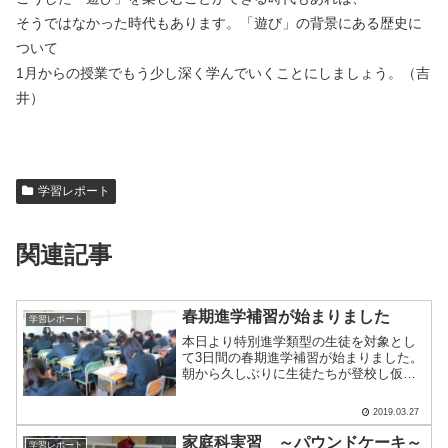
そうではなかった時代もあります。「遊び」の背景にある歴史に
ついて
1月からの授業でもう少し深く学んでいくことにしましょう。（吉
井）
学習レポート
関連記事
春期進学補習が始まりました
学習レポート
本日より特別進学類型の生徒を対象とし
て3日間の春期進学補習が始まりました。
朝から久しぶりに生徒たちが登校し仮の
クラスに分かれて補習を受けます。1年生
も2年生も熱心に先生の言葉をメモしてい
2019.03.27
ました。現3年生にとって来年度は進路決
定の年となります.....
家庭科実習 ～パウンドケーキ～
学習レポート