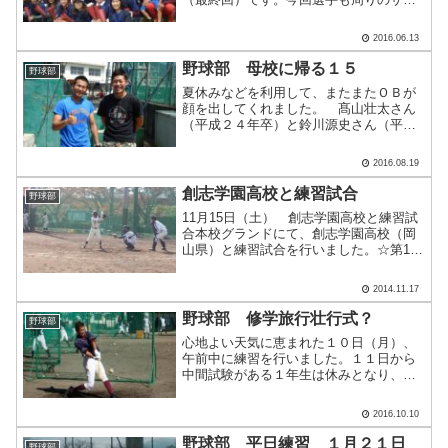
ートがあってはじめて試合に出られてい
ることを、改めて感じてくれたと思いま
2016.06.13
す。世の中すべて持ちつ持たれつ、のよ
うな気もします。 サポー.....
野球部 母校に帰る１５
野球部
夏休みなどを利用して、またまたＯＢが
顔を出してくれました。 髙山壮太さん
（平成２４年卒）と鈴川源史さん（平成
２５年卒）は２人とも主将でした。 髙
山さんは引退後、猛勉強の末、海上保安
2016.08.19
大学校（訂正しました）に合格・進学さ
れました。現在は卒業し、.....
創志学園高校と練習試合
野球部
11月15日（土） 創志学園高校と練習試
合本校グランドにて、創志学園高校（岡
山県）と練習試合を行いました。☆第1試
合 工大高 １－３ 創志学園高校☆第2
試合 工大高 １５－１ 創志学園高校
2014.11.17
野球部 修学旅行壮行式？
野球部
心地よい天気に恵まれた１０日（月）、
午前中に練習を行いました。１１日から
中間試験がある１年生は休みとなり、
久々に２年生だけの練習となりました。
２年生は修学旅行を控えていることもあ
2016.10.10
り、いい意味で朗らかで明るい雰囲気で
した。★打撃練習平本祐輔君.....
野球部 平日練習 １月２１日
野球部