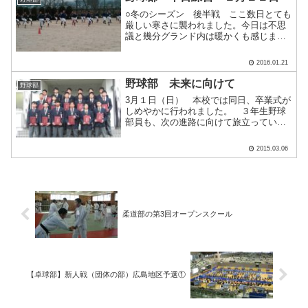
○冬のシーズン 後半戦 ここ数日とても
厳しい寒さに襲われました。今日は不思
議と幾分グランド内は暖かくも感じま
す。 １月も下旬となり、冬（オフ）シ
ーズンもターニングポイントとなりまし
2016.01.21
た。一回りはもちろん、二回りは大き
く、そしてうまくなって春を.....
野球部 未来に向けて
野球部
3月１日（日） 本校では同日、卒業式が
しめやかに行われました。 ３年生野球
部員も、次の進路に向けて旅立っていき
ました。 よき思い出をありがとう！
ご活躍を期待しています。平成２５年８
2015.03.06
月 愛媛遠征にて
柔道部の第3回オープンスクール
【卓球部】新人戦（団体の部）広島地区予選①