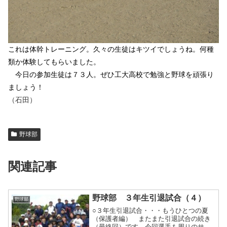
これは体幹トレーニング。久々の生徒はキツイでしょうね。何種
類か体験してもらいました。
今日の参加生徒は７３人。ぜひ工大高校で勉強と野球を頑張り
ましょう！
（石田）
野球部
関連記事
野球部 ３年生引退試合（４）
野球部
○３年生引退試合・・・もうひとつの夏
（保護者編） またまた引退試合の続き
（最終回）です。今回選手も周りのサポ