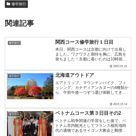
修学旅行
関連記事
関西コース修学旅行１日目
修学旅行
本日、関西コースは京都に向けて出発し
ました。ワクワクと期待を胸に、広島を
発ちました！京都に着いたのは10時前。
天気は晴れ、気温は12℃と天候にも恵ま
2025.01.21
れました。京都駅からバスで移動して、
まずは嵐山(渡月橋前)で集合写真をパシャ
北海道アウトドア
修学旅行
リ。京都の伝統的.....
エアトリップ、マウンテンバイク、フィ
ッシング、カナディアンカヌーの4種類か
ら、午前午後一つずつ選び体験してきま
した。 最初の写真はエアトリップ。最高
15mの高さに張られたワイヤーにぶら下
2015.10.14
がり、鳥やモモンガの気持ちになってみ
ようというもの。イ.....
ベトナムコース第３日目その2
修学旅行
ベトナム戦争関連の学習をした後で、ベ
トナム市内観光としてフランス植民地時
代の遺物であるサイゴン大教会と郵便局
(どう見ても植民地時代時代はパリ北駅の