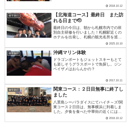
ような鉄道駅)を訪問してデパートやお土
2018.10.12
産屋さんで買い物をしました。３日目の
〆はサイゴン川でのデ.....
【北海道コース】最終日 また訪
修学旅行
れる日まで🫡
最終日の今日は、朝から札幌市内での班
別自主研修を行いました！札幌駅近くの
ホテルを出発し、札幌の観光名所を巡る
班、北海道大学を訪れる班、そして地下
2025.10.10
鉄で少し離れた「白い恋人パーク」まで
足を伸ばす班もありました。北海道グル
沖縄マリン体験
修学旅行
メを満喫する班も多く、最.....
ドラゴンボートもジェットスキーもとて
も楽しそうグラスボートで魚探し。ジン
ベイザメはおらんかの？
2017.10.11
関東コース：２日目無事に終了し
修学旅行
ました
八景島シーパラダイスにてハイチ～ズ!関
東コース２日目は、無事横浜に到着しま
した。夕食を食べた中華街の近くには横
浜スタジアムがあり、クライマックスシ
2016.10.12
リーズ広島 VS DeNAのパブリックビュー
イングが行われていました。修学旅行中
ではありますが.....