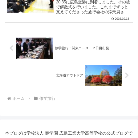
20:35に広島空港に到着しました。その後
で解散式を行いました。これまでずっと
支えてくださった旅行会社の添乗員さん
に感謝の言葉を、生徒を代表して櫻田く
2016.10.14
んがしっかりと述べてくれました。21:00
に空港を出発しています。ほぼ予定通り
の帰校となる.....
修学旅行：関東コース ２日目出発
北海道アウトドア
ホーム
修学旅行
本ブログは学校法人 鶴学園 広島工業大学高等学校の公式ブログで