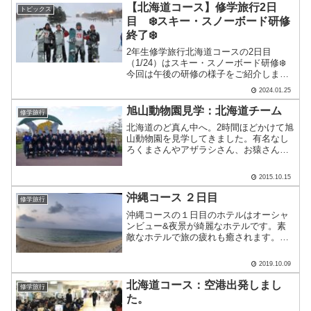
【北海道コース】修学旅行2日
トピックス
目 ❄️スキー・スノーボード研修
終了❄️
2年生修学旅行北海道コースの2日目
（1/24）はスキー・スノーボード研修❄️
今回は午後の研修の様子をご紹介しま
す。午後は13時から開始でしたが，元気
2024.01.25
な2年生は研修前に雪遊び！雪合戦がした
かったようですが，パウダースノーで雪
旭山動物園見学：北海道チーム
修学旅行
玉が上手く作れず，.....
北海道のど真ん中へ。2時間ほどかけて旭
山動物園を見学してきました。有名なし
ろくまさんやアザラシさん、お猿さん、
ペンギンさんにも会ってきました。平日
でしたが来園客が沢山。中国やインドネ
2015.10.15
シアなど海外のお客様も多く、人気の高
さを実感しました。現在.....
沖縄コース ２日目
修学旅行
沖縄コースの１日目のホテルはオーシャ
ンビュー&夜景が綺麗なホテルです。素
敵なホテルで旅の疲れも癒されます。２
日目は7時20分にホテルを出発。本部港へ
向かいましたが、残念なお知らせが…楽
2019.10.09
しみにしていた与論島とアクティビティ
ですが、台風19号の.....
北海道コース：空港出発しまし
修学旅行
た。