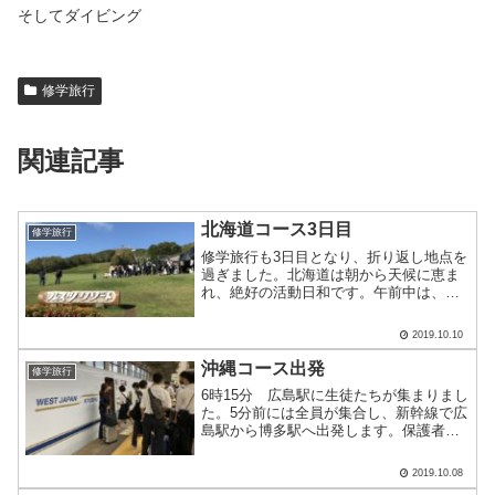
そしてダイビング
修学旅行
関連記事
北海道コース3日目
修学旅行
修学旅行も3日目となり、折り返し地点を
過ぎました。北海道は朝から天候に恵ま
れ、絶好の活動日和です。午前中は、班
に分かれてのチームビルディング。会場
はホテルのすぐ隣にあるこの山。冬には
2019.10.10
スキー場として活躍します。チームビル
ディングは地図と方位磁.....
沖縄コース出発
修学旅行
6時15分 広島駅に生徒たちが集まりまし
た。5分前には全員が集合し、新幹線で広
島駅から博多駅へ出発します。保護者の
皆様、早くから送迎ありがとうございま
す。安全第一で行ってまいります。
2019.10.08