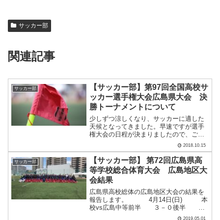
サッカー部
関連記事
【サッカー部】第97回全国高校サ
サッカー部
ッカー選手権大会広島県大会 決
勝トーナメントについて
少しずつ涼しくなり、サッカーに適した
天候となってきました。早速ですが選手
権大会の日程が決まりましたので、ご確
認をお願いします。第97回全国高校サッ
2018.10.15
カー選手権大会広島県大会決勝トーナメ
ント○決勝トーナメント 1回戦
【サッカー部】 第72回広島県高
サッカー部
10/28(日) 本校 vs.....
等学校総合体育大会 広島地区大
会結果
広島県高校総体の広島地区大会の結果を
報告します。 4月14日(日) 本
校vs広島中等前半 ３－０後半 ３
－０合計 ６－０ 4月21日
2019.05.01