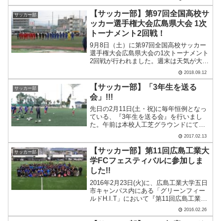
(日) 本校vs近大東広島前半 ７
－０後半 ６－０合計 １３－
【サッカー部】第97回全国高校サ
サッカー部
０ 4月2.....
ッカー選手権大会広島県大会 1次
トーナメント2回戦！
9月8日（土）に第97回全国高校サッカー
選手権大会広島県大会の1次トーナメント
2回戦が行われました。週末は天気が大き
く崩れましたが、小雨の中で試合は無事
2018.09.12
に行われました。2回戦の対戦校は、廿日
市高校。前日の大雨でフィールドにはた
【サッカー部】「3年生を送る
サッカー部
くさんの水溜り.....
会」!!!
先日の2月11日(土・祝)に毎年恒例となっ
ている、『3年生を送る会』を行いまし
た。午前は本校人工芝グラウンドにて
久々のサッカーをしてたっぷりと汗をか
2017.02.13
いていました!!!中には足を攣る生徒
も……。兄弟対決も見れました!!!エンジ
【サッカー部】第11回広島工業大
サッカー部
色：兄 青：弟勝.....
学FCフェスティバルに参加しま
した!!
2016年2月23日(火)に、広島工業大学五日
市キャンパス内にある「グリーンフィー
ルドH.I.T」において『第11回広島工業大
学FCフェスティバル』が開催されまし
2016.02.26
た!!このフェスティバルは広島工業大学、