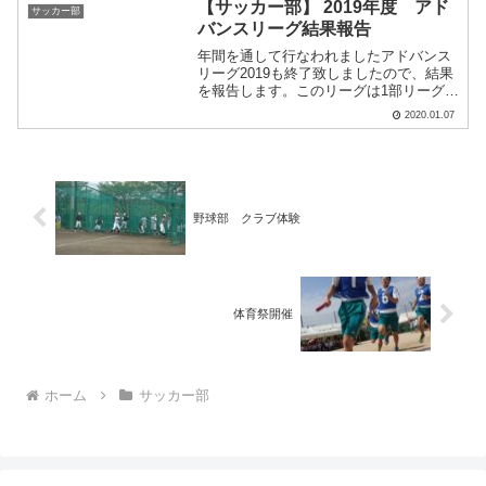
広島工業大学専門学校、広島工業大学高
【サッカー部】 2019年度 アド
サッカー部
等.....
バンスリーグ結果報告
年間を通して行なわれましたアドバンス
リーグ2019も終了致しましたので、結果
を報告します。このリーグは1部リーグか
ら5部リーグまであります。本校は ト
2020.01.07
ップチーム→1部 セカンドチーム
→3部 サードチーム→4部今年度
も3チーム.....
野球部 クラブ体験
体育祭開催
ホーム
サッカー部