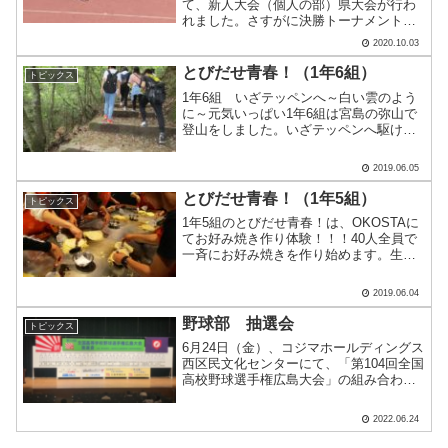
て、新人大会（個人の部）県大会が行わ
れました。さすがに決勝トーナメントに
なると、強豪揃い。それぞれ手強い相手
2020.10.03
です。女子ダブルス： 古庄・蓑田 ペア
１回戦 0-6 （山女）男子シングル
とびだせ青春！（1年6組）
トピックス
ス： 岡村 １.....
1年6組 いざテッペンへ～白い雲のよう
に～元気いっぱい1年6組は宮島の弥山で
登山をしました。いざテッペンへ駆け登
る！！！厳しい道のりでしたが、涼しい
風と新緑の緑に癒されます。無事に全員
2019.06.05
が頂上に到達しました。ここでお昼ご飯
タイムです。登った後.....
とびだせ青春！（1年5組）
トピックス
1年5組のとびだせ青春！は、OKOSTAに
てお好み焼き作り体験！！！40人全員で
一斉にお好み焼きを作り始めます。生地
を引いて、野菜・肉を乗せて、ひっくり
返して蒸し焼きに。麺も入れて、卵を割
2019.06.04
って、ソースを塗ると完成！！！1人1人
が思い思いのト.....
野球部 抽選会
トピックス
6月24日（金）、コジマホールディングス
西区民文化センターにて、「第104回全国
高校野球選手権広島大会」の組み合わせ
抽選会がありました。 主将の畑尻大吾
君が野球部の思いを背負って、83チーム
2022.06.24
中62番目にくじを引きました。 大役を
終えた畑尻君.....