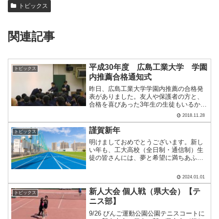
トピックス
関連記事
平成30年度 広島工業大学 学園
トピックス
内推薦合格通知式
昨日、広島工業大学学園内推薦の合格発
表がありました。友人や保護者の方と、
合格を喜びあった3年生の生徒もいるかと
思います。本日放課後に広島工業大学学
2018.11.28
園内推薦の合格通知式が行われ、大学か
らたくさんの先生方や職員の方が来られ
謹賀新年
トピックス
ました。今年も工大高校.....
明けましておめでとうございます。新し
い年も、工大高校（全日制・通信制）生
徒の皆さんには、夢と希望に満ちあふれ
た1年になることを願っています。～ 学
ぶ・創る・挑む ～学校の勉強だけでな
2024.01.01
く、日常生活のすべてから学び、自分自
身をupdate（成長.....
新人大会 個人戦（県大会）【テ
トピックス
ニス部】
9/26 びんご運動公園公園テニスコートに