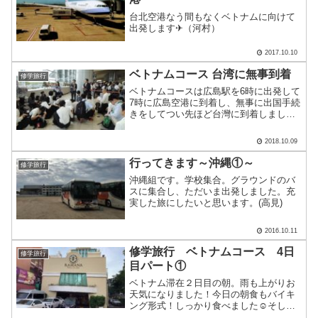
台北空港なう間もなくベトナムに向けて
出発します✈（河村）
2017.10.10
ベトナムコース 台湾に無事到着
修学旅行
ベトナムコースは広島駅を6時に出発して
7時に広島空港に到着し、無事に出国手続
きをしてつい先ほど台灣に到着しまし
た。朝早く各家庭を出発しているために
広島空港では眠そうな様子でしたが飛行
2018.10.09
機に乗ると幾分興奮気味でした。「僕は
朝の4時に起きてここに.....
行ってきます～沖縄①～
修学旅行
沖縄組です。学校集合。グラウンドのバ
スに集合し、ただいま出発しました。充
実した旅にしたいと思います。(高見)
2016.10.11
修学旅行 ベトナムコース 4日
修学旅行
目パート①
ベトナム滞在２日目の朝。雨も上がりお
天気になりました！今日の朝食もバイキ
ング形式！しっかり食べました☺️そして
今日の夜はマリーキュリーの生徒宅🏠に