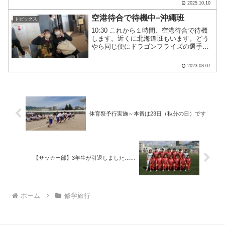
2025.10.10
泊まるためスーツケースを持って出発で
す✨朝は、兵庫県に本社を持つ段ボール
空港待合で待機中−沖縄班
トピックス
製造会社「セッツカート.....
10:30 これから１時間、空港待合で待機
します。近くに北海道班もいます。どう
やら同じ便にドラゴンフライズの選手が
いらっしゃるようで、生徒は盛り上がっ
ております。
2023.03.07
体育祭予行実施～本番は23日（秋分の日）です
【サッカー部】3年生が引退しました……
ホーム
修学旅行