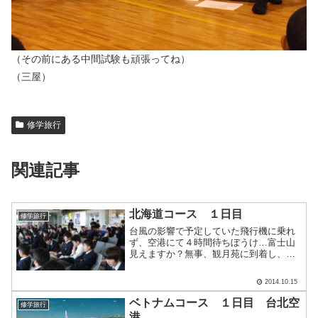
（その前にある中間試験も頑張ってね）
（三屋）
修学旅行
関連記事
北海道コース １日目
修学旅行
台風の影響で予定していた飛行機に乗れ
ず、空港にて４時間待ちぼうけ…富士山
見えますか？無事、観月苑に到着し、念
願の夕食を喰らう。
2014.10.15
ベトナムコース １日目 台北空
修学旅行
港