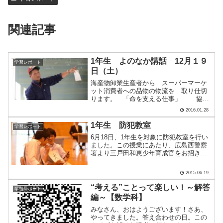
関連記事
1年生 よのなか講話 12月１９
学習レポート
日（土）
海産物卸業生産者から スーパーマーケ
ット消費者への品物の物流を 取り仕切
ります。 「命を支える仕事」 協
力 株式会社 ヒロスイ 真剣なまな
2016.01.28
ざしで、講師の話に聞き入りました。
１％の向上を毎日続けた人と １％の手
1年生 防犯教室
学習レポート
抜きを毎日続けた人の 1.....
6月18日、1年生を対象に防犯教室を行い
ました。この授業にあたり、広島西警察
署より三戸田和恵少年育成官をお招き
し、青少年が陥りやすい・巻き込まれや
すい犯罪について教えていただきまし
2015.06.19
た。教員による寸劇です。高校生の少年
二人の行動の中に、おかし.....
“考える”ことって楽しい！～解答
学習レポート
編～【数学科】
みなさん、おはようございます！さあ、
やってきました。答え合わせの日。この