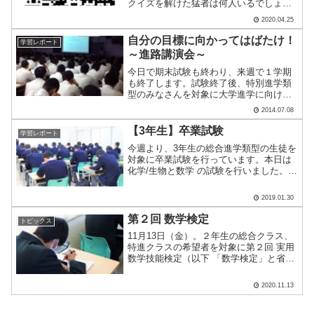
クイズを解けた猛者は何人いるでしょう
か？？？設問はこちら考えることって楽
2020.04.25
しい%ef%bc%81【数学科】/①答え．1分
30秒 500W→1500W，3分→1分 にな
自分の目標に向かってはばたけ！
学習レポート
って.....
～進路講演会～
今日で期末試験も終わり、来週で１学期
も終了します。試験終了後、特別進学類
型のみなさんを対象に大学進学に向けて
の進路講演会が行われました。大学入試
2014.07.08
や高校生活の過ごし方、勉強の目的や進
路決定に向けて大切なことなど、講師の
【3年生】卒業試験
学習レポート
蔵下先生から、たくさんの.....
今週より、3年生の総合進学類型の生徒を
対象に卒業試験を行っています。本日は
化学/生物と数学 の試験を行いました。チ
ャイムと同時に一斉に問題に向かってい
ました。高校生活最後の試験、出来はど
2019.01.30
うだったでしょうか？試験は明日が最終
日です。最後まで気.....
第２回 数学検定
トピックス
11月13日（金）。２年生の総合クラス、
特進クラスの希望者を対象に第２回 実用
数学技能検定（以下 「数学検定」と省略
させていただきます）を実施しました。
数学検定は計算技能を測る「１次：計算
2020.11.13
技能検定」と数理応用技能を測る「２
次：数理技能検定」.....