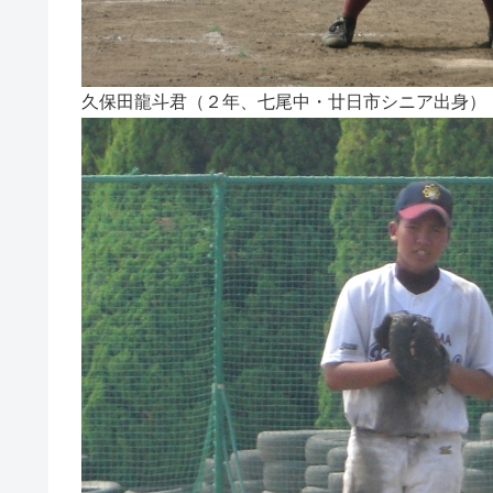
久保田龍斗君（２年、七尾中・廿日市シニア出身）