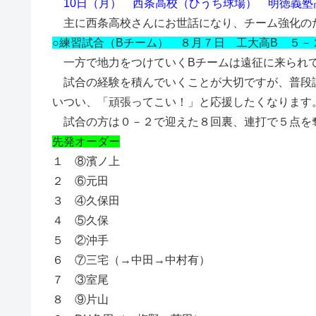
10日（月） 西条高校（ひうち球場） 明徳義塾
主に西条高校さんにお世話になり、チーム強化の
○練習試合（Bチーム） ８月７日 工大高B ５－
一方で地力をつけていくBチームは遠征に来られ
試合の経験を積んでいくことが大切ですが、普段
いつい、「頑張ってこい！」と応援したくなります
試合の方は０－２で迎えた８回裏、連打で５点を
先発オーダー
１ ⑧濱ノ上
２ ⑥元田
３ ④久保田
４ ⑤久保
５ ②沖手
６ ⑦三宅（→中田→中村有）
７ ③室尾
８ ⑨片山