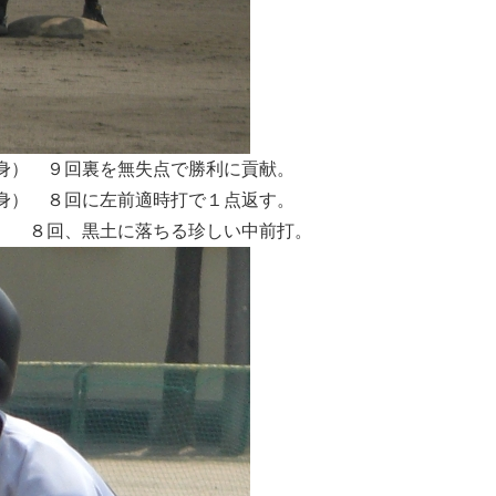
身） ９回裏を無失点で勝利に貢献。
身） ８回に左前適時打で１点返す。
） ８回、黒土に落ちる珍しい中前打。