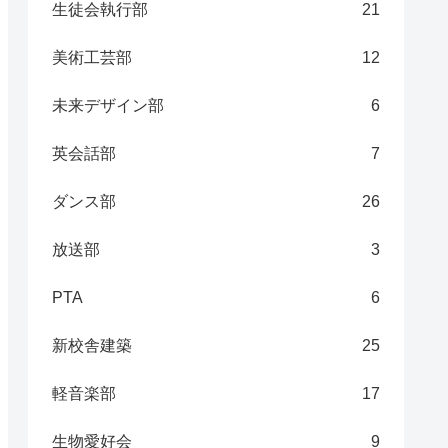
生徒会執行部
21
美術工芸部
12
未来デザイン部
6
英会話部
7
ダンス部
26
放送部
3
PTA
6
新校舎建築
25
軽音楽部
17
生物愛好会
9