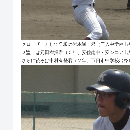
クローザーとして登板の岩本尚士君（三入中学校出
２塁上は元田樹揮君（２年、安佐南中・安シニア出
さらに後ろは中村有登君（２年、五日市中学校出身