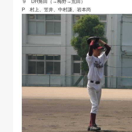
９ DH角田（→梅野→荒田）
P 村上、笠井、中村謙、岩本尚