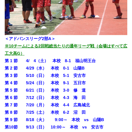
＜アドバンスリーグ2部A＞
※10チームによる2回戦総当たりの通年リーグ戦（会場はすべて広
工大高G）
第 1 節 4/ 4（土） 本校 8-1 福山明王台
第 2 節 4/29（水） 本校 0-1 山陽B
第 3 節 5/10（日） 本校 5-1 安古市
第 4 節 5/24（日） 本校 9-1 五日市
第 5 節 6/21（日） 本校 3-0 修 道
第 6 節 7/12（日） 本校 4-3 海 田
第 7 節 7/20（月） 本校 4-4 広島城北
第 8 節 7/25（土） 本校 6-2 沼 田
第 9 節 8/18（火） 9:00～ 本校 vs 山陽B
第10節 9/13（日） 10:00～ 本校 vs 安古市