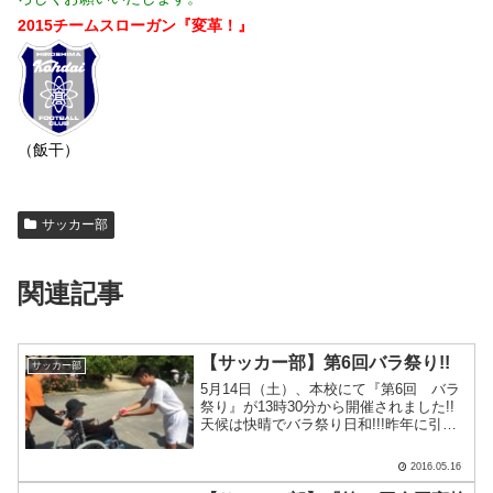
2015チームスローガン『変革！』
（飯干）
サッカー部
関連記事
【サッカー部】第6回バラ祭り!!
サッカー部
5月14日（土）、本校にて『第6回 バラ
祭り』が13時30分から開催されました!!
天候は快晴でバラ祭り日和!!!昨年に引き
続き、広工大高サッカー部はスイートピ
ーの切り花配りを行いました!!!!前日5月
2016.05.16
13日（金）の放課後には、校内清掃やス