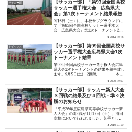
イ.....
【サッカー部】『第93回全国高校
サッカー部
サッカー選手権大会 広島県大
会』第1次トーナメント結果報告
9月6日（土）に、本校サブグラウンドに
て『第93回全国高校サッカー選手権大
会 広島県大会』第1次トーナメント2回
戦が行われました。結果は以下の通りで
2014.09.16
す。＜第93回全国高校サッカー選手権大
会 広島県大会＞9月6日（土） 会場：
【サッカー部】第99回全国高校サ
トピックス
本校サブグラウン.....
ッカー選手権大会広島県大会1次
トーナメント結果
第99回全国高校サッカー選手権大会広島
県大会1次トーナメントの結果を報告致し
ます。9月5日(土) 2回戦 本
校 vs 三次前半 ３ － ０後
2020.09.07
半 ７ － ０合計 １０
－ ０9月6日(日) 3回戦 本
【サッカー部】サッカー新人大会
サッカー部
校 vs .....
３回戦の結果及び４回戦・準々決
勝のお知らせ
『平成26年度広島県高等学校サッカー新
人大会』の3回戦が1月17日（土）、海田
高校において行われました。苦手として
いる“土”のグラウンドでしたが……3回戦
2015.01.19
の結果は以下の通りです。＜平成26年度