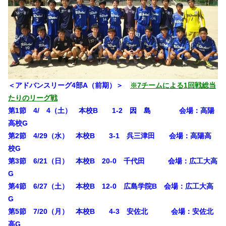
＜アドバンスリーグ4部A（前期）＞
※7チームによる1回戦総当
たりのリーグ戦
第1節 4/ 4（土） 本校B 1-2 因 島 会場：高陽
高校G
第2節 4/29（水） 本校B 3-1 呉三津田 会場：高陽高
校G
第3節 6/21（日） 本校B 20-0 千代田 会場：広工大高
G
第4節 6/27（土） 本校B 12-0 広島学院B 会場：広工大高
G
第5節 7/20（月） 本校B 4-3 安佐北 会場：安佐北
高G