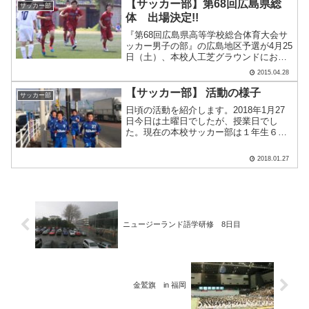
広島県高等学校サッカー新人大会＞1月17
【サッカー部】第68回広島県総
サッカー部
日（土）.....
体 出場決定!!
『第68回広島県高等学校総合体育大会サ
ッカー男子の部』の広島地区予選が4月25
日（土）、本校人工芝グラウンドにおい
て行われました。結果は以下の通りで
2015.04.28
す。＜第68回広島県高等学校総合体育大
会サッカー男子の部 広島地区予選＞4月
【サッカー部】 活動の様子
サッカー部
25日（土） 会.....
日頃の活動を紹介します。2018年1月27
日今日は土曜日でしたが、授業日でし
た。現在の本校サッカー部は１年生６９
名 (うちマネージャー２名)２年生３６名
合計 １０５名で活動しています。Aチ
2018.01.27
ーム、Bチーム、Cチームの３チームに分
かれ活動してい.....
ニュージーランド語学研修 8日目
金鷲旗 in 福岡