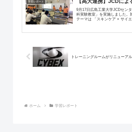
【高大連携】JCDによ
学習レポート
9月17日広島工業大学JCDセ
科実験教室」を実施しました。
テーマは 「スキンケア × サイエン
トレーニングルームがリニューア
ホーム
学習レポート