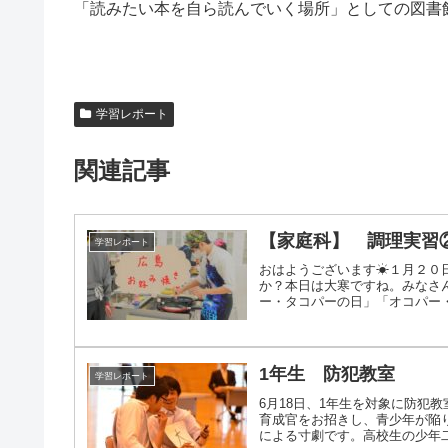
「読みたい本を自ら読んでいく場所」としての図書
学習レポート
関連記事
【家庭科】 調理実習
学習レポート
おはようございます☀１月２０
か？本日は大寒ですね。みなさん
ー・タコパーの日」「オコパー・タ
1年生 防犯教室
学習レポート
6月18日、1年生を対象に防犯
育成官をお招きし、青少年が陥
による寸劇です。高校生の少年二人