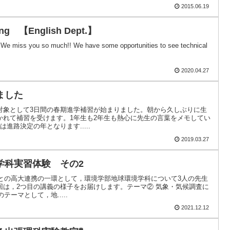
2015.06.19
ring 【English Dept.】
? We miss you so much!! We have some opportunities to see technical
2020.04.27
ました
対象として3日間の春期進学補習が始まりました。朝から久しぶりに生
かれて補習を受けます。1年生も2年生も熱心に先生の言葉をメモしてい
進路決定の年となります.....
2019.03.27
学科実習体験 その2
学との高大連携の一環として，環境学部地球環境学科について3人の先生
回は，2つ目の講義の様子をお届けします。テーマ② 気象・気候調査に
テーマとして，地.....
2021.12.12