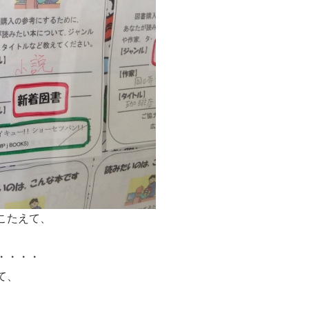
こたえて、
。
・・・・
て、