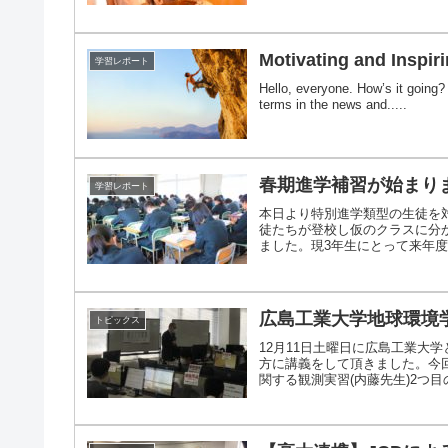
Motivating and Inspi
学習レポート
Hello, everyone. How’s it going
terms in the news and.....
春期進学補習が始まり
学習レポート
本日より特別進学類型の生徒を
徒たちが登校し仮のクラスに分
ました。現3年生にとって来年度は
広島工業大学地球環境
トピックス
12月11日土曜日に広島工業大
方に講義をして頂きました。今
関する観測実習(内藤先生)2つ目の