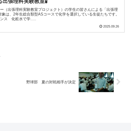
る出張理科実験教室🧪
ンター（出張理科実験教室プロジェクト）の学生の皆さんによる「出張理
対象は、2年生総合類型ASコースで化学を選択している生徒たちです。
ス 化粧水で学.....
2025.09.26
ル
野球部 夏の対戦相手が決定