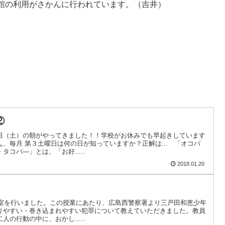
館の利用がさかんに行われています。（吉井）
②
日（土）の朝がやってきました！！学校がお休みでも早起きしています
、毎月 第３土曜日は何の日が知っていますか？正解は... 「オコパ
コパ―」とは、「お好.....
2018.01.20
教室を行いました。この授業にあたり、広島西警察署より三戸田和恵少年
りやすい・巻き込まれやすい犯罪について教えていただきました。教員
の行動の中に、おかし.....