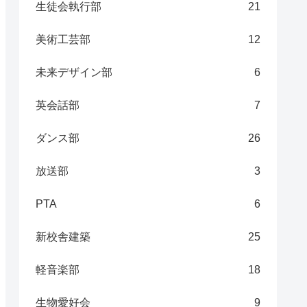
生徒会執行部
21
美術工芸部
12
未来デザイン部
6
英会話部
7
ダンス部
26
放送部
3
PTA
6
新校舎建築
25
軽音楽部
18
生物愛好会
9