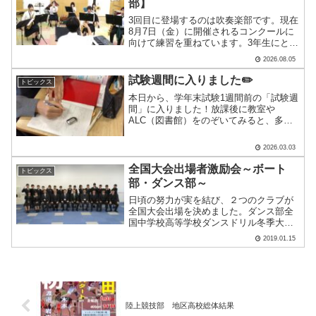
部】
3回目に登場するのは吹奏楽部です。現在
8月7日（金）に開催されるコンクールに
向けて練習を重ねています。3年生にとっ
ては最後の大会。補習後に練習参加する
2026.08.05
生徒もいます。部長、副部長、コンサー
トミストレスに話を聞きました。（部員
試験週間に入りました✏️
トピックス
数を教えてください.....
本日から、学年末試験1週間前の「試験週
間」に入りました！放課後に教室や
ALC（図書館）をのぞいてみると、多く
の生徒が残って勉強に励んでいました。
友人と教え合う姿や、黙々と問題に向き
2026.03.03
合う姿が印象的でした。3月に入り、令和
7年度（2025年度）.....
全国大会出場者激励会～ボート
トピックス
部・ダンス部～
日頃の努力が実を結び、２つのクラブが
全国大会出場を決めました。ダンス部全
国中学校高等学校ダンスドリル冬季大会
平成31年1月18日～19日 東京都調布市
2019.01.15
にてボート部第30回全国高等学校選抜ボ
ート大会平成31年3月21日～24日 静岡
県浜松市に.....
陸上競技部 地区高校総体結果