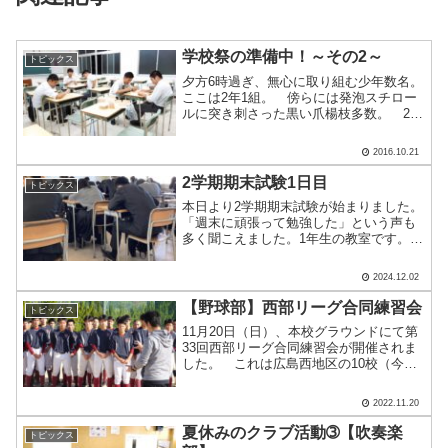
学校祭の準備中！～その2～
トピックス
夕方6時過ぎ、無心に取り組む少年数名。
ここは2年1組。 傍らには発泡スチロー
ルに突き刺さった黒い爪楊枝多数。 2年
1組はモザイクアートを制作するとのこ
と。地道な努力で大作が完成の予感。男
2016.10.21
子校最後の学校祭に向け、各クラス・ク
ラブいろいろ企画を.....
2学期期末試験1日目
トピックス
本日より2学期期末試験が始まりました。
「週末に頑張って勉強した」という声も
多く聞こえました。1年生の教室です。高
校生活が始まって半年以上が経過し，高
校での学習にもすっかり慣れているよう
2024.12.02
です。こちらは卒業試験を除くと最後の
定期試験となる3年生.....
【野球部】西部リーグ合同練習会
トピックス
11月20日（日）、本校グラウンドにて第
33回西部リーグ合同練習会が開催されま
した。 これは広島西地区の10校（今回
参加は9校）が集い、外部指導者の指導を
合同で受けるものです（今回は伯和ビク
2022.11.20
トリーズと体育企画のみなさん）。日頃
とは違った環境.....
夏休みのクラブ活動➂【吹奏楽
トピックス