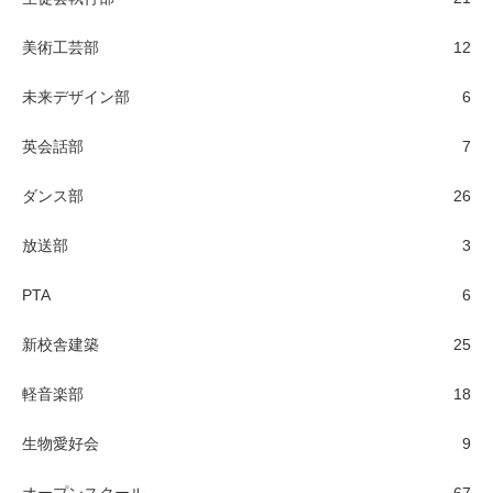
美術工芸部
12
未来デザイン部
6
英会話部
7
ダンス部
26
放送部
3
PTA
6
新校舎建築
25
軽音楽部
18
生物愛好会
9
オープンスクール
67