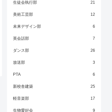
生徒会執行部
21
美術工芸部
12
未来デザイン部
6
英会話部
7
ダンス部
26
放送部
3
PTA
6
新校舎建築
25
軽音楽部
17
生物愛好会
9