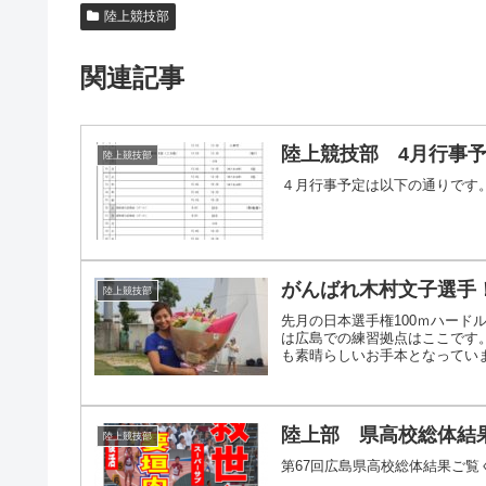
陸上競技部
関連記事
陸上競技部 4月行事
陸上競技部
４月行事予定は以下の通りです
がんばれ木村文子選手
陸上競技部
先月の日本選手権100ｍハード
は広島での練習拠点はここです
も素晴らしいお手本となっています
陸上部 県高校総体結
陸上競技部
第67回広島県高校総体結果ご覧