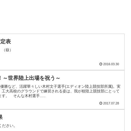
予定表
。（嶽）
2016.03.30
！～世界陸上出場を祝う～
ル優勝など、活躍華々しい木村文子選手(エディオン陸上競技部所属)。実
。工大高校のグラウンドで練習される姿は、我が校陸上競技部にとって
。 そんな木村選手.....
2017.07.28
果
ください。