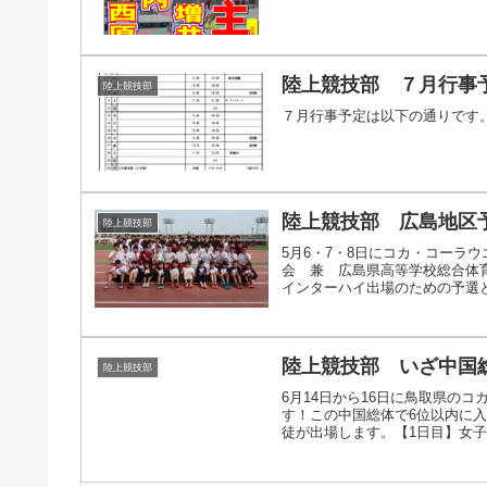
陸上競技部 ７月行事
陸上競技部
７月行事予定は以下の通りです
陸上競技部 広島地区
陸上競技部
5月6・7・8日にコカ・コーラ
会 兼 広島県高等学校総合体
インターハイ出場のための予選とな
陸上競技部 いざ中国
陸上競技部
6月14日から16日に鳥取県の
す！この中国総体で6位以内に
徒が出場します。【1日目】女子400