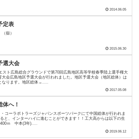
2014.06.05
予定表
。（嶽）
2015.06.30
予選大会
ウエスト広島総合グラウンドで第70回広島地区高等学校春季陸上選手権大
育大会広島地区予選大会が行われました。地区予選大会（地区総体）は
ります。地区総体→.....
2017.05.08
総体へ！
コカ・コーラポトラーズジャパンスポーツパークにて中国総体が行われま
入ると、インターハイに進むことができます！！工大高からは以下の生
ｍ 中本(3年).....
2019.06.12