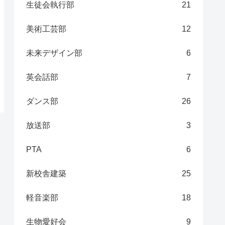
生徒会執行部
21
美術工芸部
12
未来デザイン部
6
英会話部
7
ダンス部
26
放送部
3
PTA
6
新校舎建築
25
軽音楽部
18
生物愛好会
9