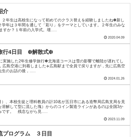
紹介
。２年生は高校生になって初めてのクラス替えを経験しましたね✽新し
２学年は３年間を通して「彩り」をテーマとしています。２年生のみな
すか？１年前の入学式。壇.....
2020.04.09
行4日目 ❄️解散式❄️
金）に実施した2年生修学旅行✽北海道コースは雪の影響で離陸が遅れてし
事，広島空港に到着しました✈️広島駅まで全員で戻りますが，先に広島空
のお話の後，.....
2024.01.26
（月）、本校生徒と理科教員の計10名が五日市にある造幣局広島支局を見
を溶解して型に流した塊）からのコイン製造ラインがあるのは全国3か
す。 残念ながら見.....
2023.11.09
流プログラム ３日目