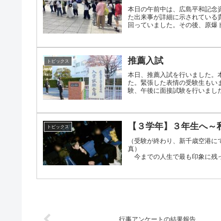
本日の午前中は、広島平和記念
た出来事が詳細に示されている
回っていました。その後、原爆ドー
推薦入試
トピックス
本日、推薦入試を行いました。
た。緊張した表情の受験生もい
験、午後に面接試験を行いました。
【３学年】３年生へ～私
トピックス
（受験が終わり、新千歳空港に
今までの人生で最も印象に残っ
懸命取り組んだか.....
行事アンケートの結果報告