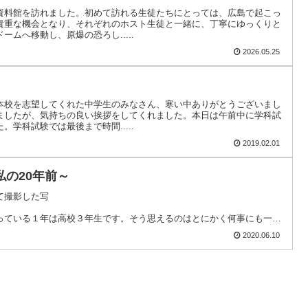
資料館を訪れました。初めて訪れる生徒たちにとっては、広島で起こっ
貴重な機会となり、それぞれのホスト生徒と一緒に、丁寧にゆっくりと
ムへ移動し、原爆の恐ろし.....
2026.05.25
本校を志望してくれた中学生のみなさん、寒い中ありがとうございまし
ましたが、気持ちの良い挨拶をしてくれました。本日は午前中に学科試
学科試験では最後まで時間.....
2019.02.01
の20年前～
て撮影した写
真）
ている１年は高校３年生です。そう思えるのはとにかく何事にも一生
2020.06.10