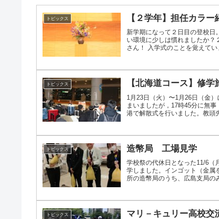
【２学年】担任カラー
トピックス
新学期になって２日目の登校日
い環境に少しは慣れましたか？
さん！ 入学式のことを覚えていま
【北海道コース】修学旅
トピックス
1月23日（火）〜1月26日（
まいましたが，17時45分に無
港で解散式を行いました。教頭先生
造幣局 工場見学
トピックス
学校祭の代休日となった11/6
学しました。インゴット（金属
所の造幣局のうち、広島支局のみで
マリ－キュリー高校交
トピックス