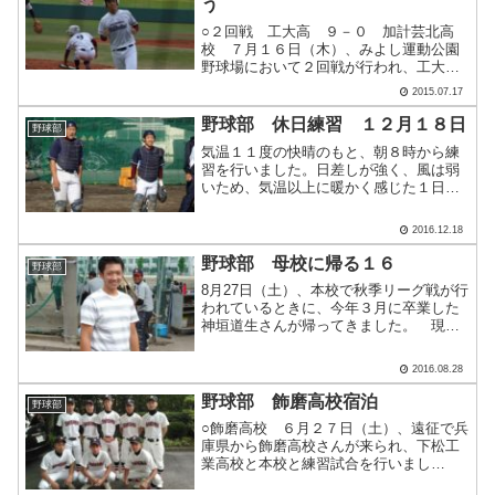
う
○２回戦 工大高 ９－０ 加計芸北高
校 ７月１６日（木）、みよし運動公園
野球場において２回戦が行われ、工大高
校は加計芸北高校に快勝し、３回戦に駒
2015.07.17
を進めました。 序盤から攻守ともに力
を発揮しました。攻撃陣は２回、園生が
野球部 休日練習 １２月１８日
野球部
安打で出塁し相手の失策も.....
気温１１度の快晴のもと、朝８時から練
習を行いました。日差しが強く、風は弱
いため、気温以上に暖かく感じた１日で
した。 期末試験も無事に終わり
（？）、野球がしっかりできました。
2016.12.18
８時～アップ ９時～ティーバッティン
グとノックの入れ替え １２時～.....
野球部 母校に帰る１６
野球部
8月27日（土）、本校で秋季リーグ戦が行
われているときに、今年３月に卒業した
神垣道生さんが帰ってきました。 現在
は広島医療秘書こども専門学校に通学
し、保育士を目指して勉強に励んでいま
2016.08.28
す。保育、教育の歴史なども学び、奥の
深さや大変さを痛感して.....
野球部 飾磨高校宿泊
野球部
○飾磨高校 ６月２７日（土）、遠征で兵
庫県から飾磨高校さんが来られ、下松工
業高校と本校と練習試合を行いまし
た。 夜はいつものように選手たちは、