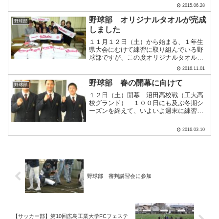
近くのお好み焼き屋「かっちゃん」で肉
2015.06.28
玉そばトリプルを平らげました。今回は
３年生を中心としたAチーム.....
野球部 オリジナルタオルが完成
野球部
しました
１１月１２日（土）から始まる、１年生
県大会にむけて練習に取り組んでいる野
球部ですが、この度オリジナルタオルが
できました。保護者の方の提案、デザイ
2016.11.01
ンによる初のグッズとなります。スタイ
リッシュなデザインですね。これで応援
野球部 春の開幕に向けて
野球部
にも熱が入ります。練習風.....
１２日（土）開幕 沼田高校戦（工大高
校グランド） １００日にも及ぶ冬期シ
ーズンを終えて、いよいよ週末に練習試
合が解禁になります。振り込み、走り込
み、身体作りとしっかりと練習をしてき
2016.03.10
ました。２０日（日）から始まる春季リ
ーグ戦にも存分に力を発揮.....
野球部 審判講習会に参加
【サッカー部】第10回広島工業大学FCフェステ