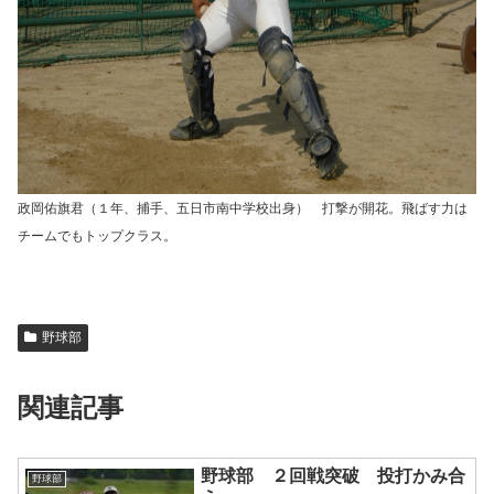
政岡佑旗君（１年、捕手、五日市南中学校出身） 打撃が開花。飛ばす力は
チームでもトップクラス。
野球部
関連記事
野球部 ２回戦突破 投打かみ合
野球部