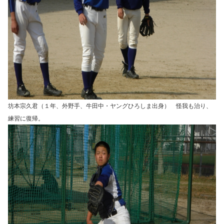
坊本宗久君（１年、外野手、牛田中・ヤングひろしま出身） 怪我も治り、
練習に復帰。