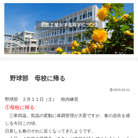
野球部 母校に帰る
2015.02.21
野球部 ２月２１日（土） 校内練習
①母校に帰る
三寒四温。気温の変動に体調管理が大変ですが、春の息吹を感
じる今日この頃。
日差しも春のそれに近くなってきたようです。