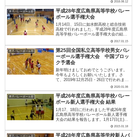
2016.06.12
２５－１３）０ 呉港高校三回戦 本校
２（２５－１１ ２５－１１）０ 修道
平成28年度広島県高等学校バレー
男子バレーボール部
高校準々決勝 本校 .....
ボール選手権大会
1月14日、15日に如水館高校と総合技術
高校で行われました、平成28年度広島県
高等学校バレーボール選手権大会の結果
を報告します。1月14日2回戦 本校 2(25-
2017.01.15
12 25-16)0 瀬戸内1月15日3回戦 本校
2(25-9 25-18).....
第25回全国私立高等学校男女バレ
男子バレーボール部
ーボール選手権大会 中国ブロッ
ク予選会
新年明けましておめでとうございます。
今年もよろしくお願いいたします。さ
て、2019年12月25日・26日で行われまし
た第25回全国私立高等学校男女バレーボ
2020.01.06
ール選手権大会 中国ブロック予選会の
ご報告をいたします。① 工大 － 関
平成26年度広島県高等学校バレー
男子バレーボール部
西 （2-.....
ボール新人選手権大会 結果
1月17、18日に行われました平成26年度
広島県高等学校バレーボール新人選手権
大会の結果を報告します。1月17日(土)２
回戦 工大2(25-13 25-13)0尾道1月18日(日)
2015.01.18
三回戦 工大2(25-20 25-14)0瀬戸内準々決
勝 工.....
平成28年度広島県高等学校新人バ
男子バレーボール部