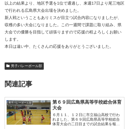
以上の結果より、地区予選を1位で通過し、来週17日より尾三地区
で行われる広島県大会出場を決めました。
新人戦ということもありミスが目立つ試合内容になりましたが、
収穫の多い大会になりました。この一週間で課題に取り組み、県
大会での優勝を目指して頑張りますので応援の程よろしくお願い
します。
本日は遠い中、たくさんの応援をありがとうございました。
男子バレーボール部
関連記事
第６９回広島県高等学校総合体育
男子バレーボール部
大会
６月１１、１２日に市立福山高校で行わ
れました、第６９回広島県高等学校総合
体育大会の二日目までの試合結果を報告
します。二回戦 本校 ２（２５－１３