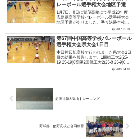
レーボール選手権大会地区予選
1月7日、8日に賀茂高校にて平成28年度
広島県高等学校バレーボール選手権大会
地区予選がありました。準々決勝本校
2(25-11 25-22)0 瀬戸内準決勝本校 1(25-
2017.01.09
14 23-25 27-29)2 高陽3位決定戦本校
2(25-12.....
第67回中国高等学校バレーボール
男子バレーボール部
選手権大会県大会1日目
本日神辺旭高校で行われました県大会1日
目の結果を報告します。1回戦工大2(25-
19 25-19)0高陽2回戦工大2(25-8 25-9)0三
原以上の結果により、明日も同じく神辺
2015.04.18
旭会場で準々決勝以降の試合がありま
す。県大会優勝出来るように頑.....
必勝祈願＆弥山トレーニング
野球部 熊野高校と合同練習