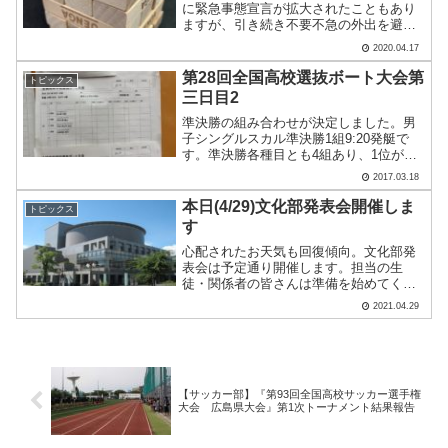
に緊急事態宣言が拡大されたこともあり
ますが、引き続き不要不急の外出を避け
て下さいね。 １年生のみなさんにはオ
2020.04.17
リエンテーションで話しそびれているこ
となのですが、高校で学ぶ時に必要とな
第28回全国高校選抜ボート大会第
トピックス
る考え方に「履修」と「.....
三日目2
準決勝の組み合わせが決定しました。男
子シングルスカル準決勝1組9:20発艇で
す。準決勝各種目とも4組あり、1位が決
勝、2位が順位決定1組、3位が順位決定2
2017.03.18
組、4位が順位決定3組に進みます。最終
目標の8位入賞のためには、2位以内に入
本日(4/29)文化部発表会開催しま
トピックス
らなければ.....
す
心配されたお天気も回復傾向。文化部発
表会は予定通り開催します。担当の生
徒・関係者の皆さんは準備を始めてくだ
さい。空に雲はありますが、気持ちは
2021.04.29
「快晴」で！本日ご来場の皆さまへコロ
ナウイルス感染状況のこともあり、本日
は生徒・保護者・学校関係者の.....
【サッカー部】『第93回全国高校サッカー選手権
大会 広島県大会』第1次トーナメント結果報告