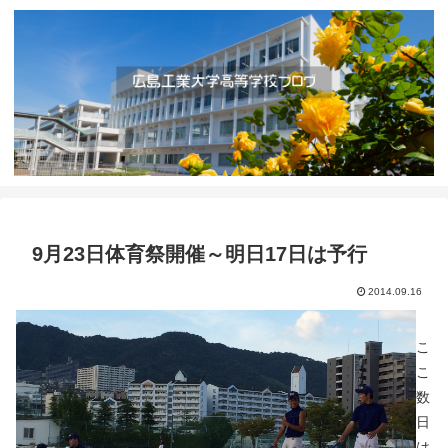
9月23日体育祭開催～明日17日は予行
2014.09.16
こ
こ
数
日
は