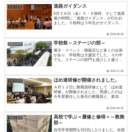
進路ガイダンス
トピックス
6月２８日（金）５・６校時、そして放課
後の時間に「進路ガイダンス」が行われ
ました。５校時は３年生がガイダンスに
参加し、６校時目に２年生が参加しまし
た。ＭＳＣの他ＡＬＣなど８会場に分か
2019.06.28
れてお話を伺いました。ＭＳＣは、大学
ごと１６のブースに分か.....
学校祭～ステージの部～
トピックス
展示・イベント・模擬店など多くの企画
があり、学校祭は大盛況でした。その中
でも、ステージの部門も負けじと盛り上
げてくれました！ここからはステージ部
門の紹介をさせていただきます。こちら
2016.11.04
は3年生有志による『筋肉学園！！』アー
ムレスリングで工大高N.....
ほめ達研修が開催されました。
トピックス
４月１２日に教職員研修として「ほめ達
研修」が開催されました。受講したのは
今年度着任した新任の教職員と、参加を
希望された１７名の保護者の方々です。
「ほめちぎる人材育成コンサルタント」
2019.04.15
の橘英樹先生を講師としてお迎えし、約
３時間の研修を行っていた.....
高校で学ぶ＜履修と修得＞～教務
トピックス
部～
自宅学習期間も3日目に入りました。全国