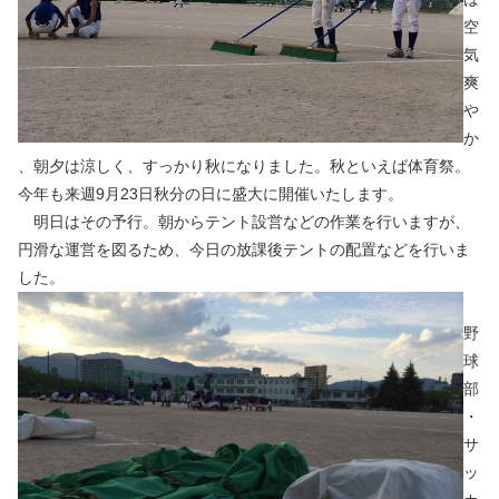
空
気
爽
や
か
、朝夕は涼しく、すっかり秋になりました。秋といえば体育祭。
今年も来週9月23日秋分の日に盛大に開催いたします。
明日はその予行。朝からテント設営などの作業を行いますが、
円滑な運営を図るため、今日の放課後テントの配置などを行いま
した。
野
球
部
・
サ
ッ