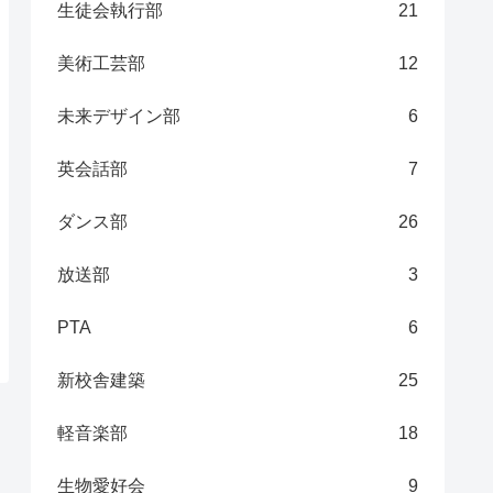
生徒会執行部
21
美術工芸部
12
未来デザイン部
6
英会話部
7
ダンス部
26
放送部
3
PTA
6
新校舎建築
25
軽音楽部
18
生物愛好会
9