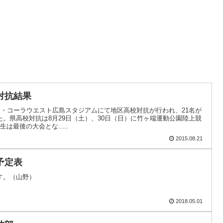
対抗結果
カ・コーラウエスト広島スタジアムにて地区高校対抗が行われ、21名が
。県高校対抗は8月29日（土）、30日（日）に竹ヶ端運動公園陸上競
は最後の大会とな.....
2015.08.21
予定表
す。（山野）
2018.05.01