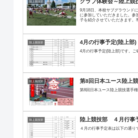
クラブ体験会～陸上競
陸上競技部
9月18日、本校サブグラウンド
に参加していただきました。参
子を紹介させていただきます。導入
4月の行事予定(陸上部)
陸上競技部
4月の行事予定(陸上部)です。
第8回日本ユース陸上
陸上競技部
第8回日本ユース陸上競技選手権
陸上競技部 ４月行事
陸上競技部
４月の行事予定表は以下の通り