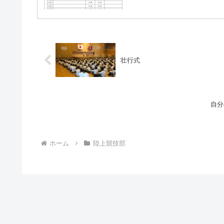
壮行式
自分
ホーム
陸上競技部