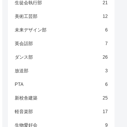
生徒会執行部
21
美術工芸部
12
未来デザイン部
6
英会話部
7
ダンス部
26
放送部
3
PTA
6
新校舎建築
25
軽音楽部
17
生物愛好会
9