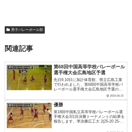
男子バレーボール部
関連記事
第68回中国高等学校バレーボール
男子バレーボール部
選手権大会広島地区予選
先日9,10日に加計体育館、県立広島工業
で行われました、第68回中国高等学校バ
レーボール選手権大会広島地区予選の結
果を報告します。準々決勝 工大 ２（２
2016.04.15
５－７ ２５－１９）０ 祇園北準決勝
工大 ２（２８－２６ ２５－１４）
優勝
男子バレーボール部
０ 広島城北決勝.....
第18回中国私立高等学校バレーボール選
手権大会3日目決勝トーナメントの結果を
報告します。準決勝広工大 2(25-20 25-
8)0 瀬戸内決勝広工大 2(25-21 24-26 15-
3)1 美作3年生を国体で欠くなか、2年生