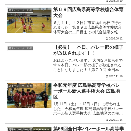
2015.08.19
を中心に戦いま.....
第６９回広島県高等学校総合体育
男子バレーボール部
大会
６月１１、１２日に市立福山高校で行わ
れました、第６９回広島県高等学校総合
体育大会の二日目までの試合結果を報告
します。二回戦 本校 ２（２５－１３
2016.06.12
２５－１３）０ 呉港高校三回戦 本校
２（２５－１１ ２５－１１）０ 修道
【必見】 本日、バレー部の様子
男子バレーボール部
高校準々決勝 本校 .....
が放送されます！！
おはようございます。 大切なお知らせで
す☆本日、バレー部の様子が放送される
ことになりました！！第７０回 全日本バ
レーボール高等学校選手権大会で決勝進
2017.11.16
出を決めたからです✽（詳しくは１１月
１４日、「決勝進出」のブログをご覧く
令和元年度 広島県高等学校バレ
男子バレーボール部
ださい。）バレー部の.....
ーボール新人選手権大会 広島地
区
1月11日（土）・12日（日）に行われま
した、令和元年度 広島県高等学校バレー
ボール新人選手権大会 広島地区のご報告
をいたします。 ① 工大 ２－
2020.01.14
０ 賀茂 （25-6 25-7 ）
② 工大 ２－０ 高陽 （25-18
第66回全日本バレーボール高等学
男子バレーボール部