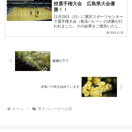
2.....
校選手権大会 広島県大会優
勝！！
11月24日（日）に東区スポーツセンター
で選手権大会（春高バレー）の決勝が行
われました。その結果をご報告いたしま
す。決勝 広工大高－崇
2013.11.25
徳 3‐1 25‐23 25‐21 14‐25
27‐25セットカウント3‐1で崇徳を倒
し、.....
藤棚の下で
木香バラ咲き始めています
ホーム
男子バレーボール部