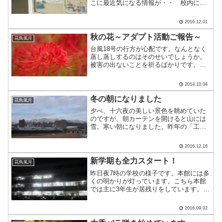
こに最近気になる情報が・・ 校内に沢
山の「花の咲く学校」を自認する本校で
すが、次のステップは「実のなる学校」
2016.12.01
でしょうか。 12月1日午後4時撮影。詳
しく場所をお伝えす.....
秋の花～アダプト活動ご報告～
花鳥風月
台風18号の行方が心配です。なんとなく
蒸し蒸しするのはそのせいでしょうか。
被害の出ないことを祈るばかりです。
さて、彼岸花は今年少し早めに咲き始め
ました。体育祭前後の涼しさ、爽やかさ
2014.10.04
が開花を促したのでしょうか。 今年
は2号館前庭のほか、ア.....
冬の朝になりました
花鳥風月
夕べ、十六夜の美しい景色を眺めていた
のですが、朝カーテンを開けると山には
雪。寒い朝になりました。昨年の「工大
高ブログ」をみると11月27日に雪が降っ
たことが記されています。ということは
2016.12.16
「今年は半月ほど季節の移り変わりが遅
れた」ということでし.....
新学期も全力スタート！
花鳥風月
昨日夜7時の学校の様子です。本館には多
くの明かりが灯っています。こちら本館
では主に3年生が居残りをしています。3
年生は今進路に向け、頑張っているとこ
ろです。昨日から新学期が始まりました
2016.09.02
が、進路に向けいいスタートダッシュが
切れたのではないでし.....