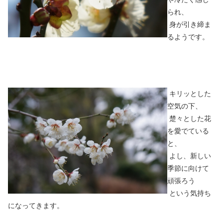
られ、
身が引き締ま
るようです。
キリッとした
空気の下、
楚々とした花
を愛でている
と、
よし、新しい
季節に向けて
頑張ろう
という気持ち
になってきます。