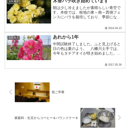
木香バラ咲き始めています
花鳥風月
朝は少し冷えましたが素晴らしい青空で
す。本校では、校地の東～南～西側フェ
ンスにバラを栽培しており、季節になる
とご近所の皆様にも楽しんでいただいて
おります。 4月23日現在、校舎東側の
2014.04.23
木香バラが咲き始めています。 近々
正式にご案内いたしま.....
あれから1年
花鳥風月
中間試験終了しました。ふと見上げると
日の色は夏のよう。 八幡川土手では、
今年もタチアオイが咲き始めました。
昨年のブログを見ておりましたら、ちょ
うど1年前の今日、当時のオバマ大統領が
2017.05.26
ここ広島を訪れた記事を載せていまし
た。あれから1年、（私の.....
祝ご卒業
家庭科：生豆からコーヒー＆パウンドケーキ