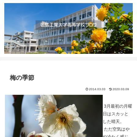
梅の季節
2014.03.03
2020.03.09
3月最初の月曜
日はスカッと
した晴天。
ただ空気はや
や冷たく感じ