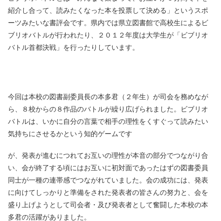
紹介し合って、読みたくなった本を投票して決める」というスポ
ーツみたいな書評会です。県内では県立図書館で高校生によるビ
ブリオバトルが行われたり、２０１２年度は大学生が「ビブリオ
バトル首都決戦」を行ったりしています。
今回は本校の図書副委員長の本多君（２年生）が司会を務めなが
ら、８校からの８作品のバトルが繰り広げられました。ビブリオ
バトルは、いかに自分の言葉で相手の理性をくすぐって読みたい
気持ちにさせるかという知的ゲームです
が、発表が進むにつれてお互いの理性が本音の部分でつながり合
い、会が終了する頃にはお互いに初対面であったはずの図書委員
同士が一種の連帯感でつながれていました。会の成功には、発表
に向けてしっかりと準備をされた発表者の皆さんの努力と、会を
盛り上げようとして司会者・及び発表者として奮闘した本校の本
多君の活躍がありました。