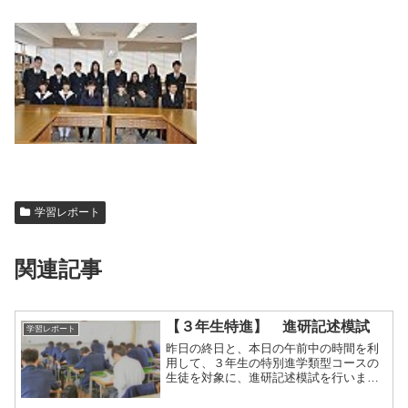
学習レポート
関連記事
【３年生特進】 進研記述模試
学習レポート
昨日の終日と、本日の午前中の時間を利
用して、３年生の特別進学類型コースの
生徒を対象に、進研記述模試を行いまし
た。３年生になって、初めての模擬試
験。日頃の努力の成果を発揮することは