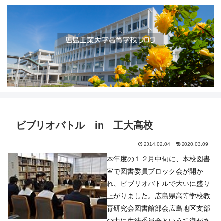
ビブリオバトル in 工大高校
2014.02.04
2020.03.09
本年度の１２月中旬に、本校図書
室で図書委員ブロック会が開か
れ、ビブリオバトルで大いに盛り
上がりました。広島県高等学校教
育研究会図書館部会広島地区支部
の中に生徒委員会という組織があ