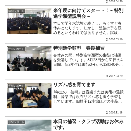
2018.04.26
できたでしょうか？こちらは英語のリス
ニングの試験の様子です。し.....
来年度に向けてスタート！～特別
学習レポート
進学類型説明会～
本日で学年末試験が終了し、もうすぐ春
休みとなります。しかし、勉強の手を緩
めるというわけではありません。試験が
終了するということは、自分の成果を振
2016.03.16
り返り次のステップへと進む大事な時期
になります。本日の試験終了後、特別進
特別進学類型 春期補習
学習レポート
学類型の生徒の皆さんを対.....
春休みの間、特別進学類型の生徒は補習
を受講しています。3月28日から31日の4
日間、新2年生は8時50分から12時40分ま
で授業を受け15時50分まで自習をしてい
ます。また新3年生は8時50分から17時10
2017.03.29
分まで授業・自習を行っています。本.....
リズム感を育てます
学習レポート
1年生の「芸術」は音楽または美術の選択
制。音楽では現在リズム感を養う学習を
しています。四拍子12小節ほどの小品で
すが、メロディを持たないリズムだけの
曲。4人又は5人グループの手拍子で表現
2016.11.18
します。一人ひとりのリズム感を養うと
ともに、テンポやリ.....
本日の補習・クラブ活動はお休み
学習レポート
です。