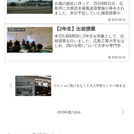
台風の接近に伴って、25日6時21分、広
島市に大雨洪水暴風波浪警報が発令され
ました。本日予定していた補習授業やク
ラブ活動についてはすべて取りやめとし
2015.08.25
ます。生徒の皆さんは、外出を控え自宅
で勉強などに取り組みましょう。来週の
【2年生】出前授業
学習レポート
火曜日からは、２学期.....
本日5,6時間目に2年生を対象として、出
前授業を行いました。広島工業大学をは
じめ、28の分野について大学や専門学校
から先生方にお越しいただき、上級学校
の学びを体験しようというものです。3年
2019.03.04
生を目前に控え進路先決定の参考とする
ことを目的として.....
リケジョに負けるな！工大入学前セミナー始まる
2013年度の歩み