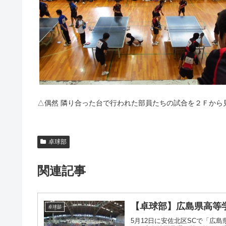
△偶然 隣り合った台で行われた部員たちの試合を２Ｆから
卓球部
関連記事
【卓球部】広島県高等
卓球部
5月12日に安佐北区SCで「広