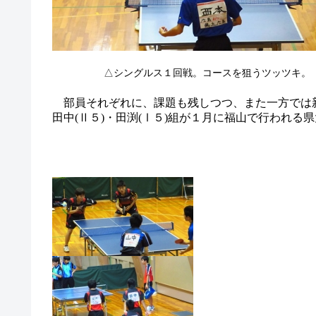
△シングルス１回戦。コースを狙うツッツキ。
部員それぞれに、課題も残しつつ、また一方では
田中(Ⅱ５)・田渕(Ⅰ５)組が１月に福山で行われる