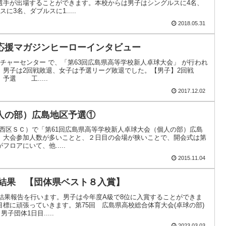
選手が出場することができます。本校からは男子はシングルスに4名、
3名、ダブルスに1.....
2018.05.31
応援マガジンヒーローインタビュー
カルチャーセンター で、「第63回広島県高等学校新人卓球大会」 が行われ
、男子は2回戦敗退、女子は予選リーグ敗退でした。【男子】2回戦
予選 工.....
2017.12.02
人の部）広島地区予選①
/1（西区ＳＣ）で「第61回広島県高等学校新人卓球大会（個人の部）広島
大会参加人数が多いことと、２日目の会場が狭いことで、開会式は第
ロアにいて、他.....
2015.11.04
部結果 【団体県ベスト８入賞】
の結果報告を行います。男子は今年度A級で8位に入賞することができま
標に頑張っていきます。第75回 広島県高校総合体育大会(卓球の部)
子団体1日目.....
2023.03.03