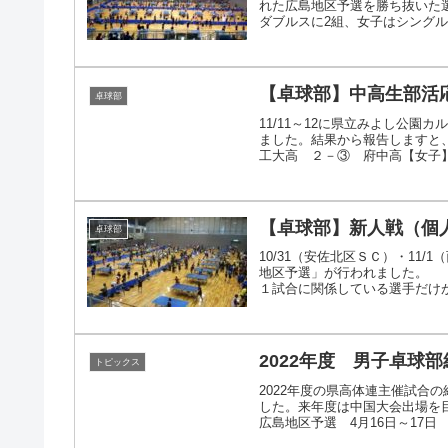
れた広島地区予選を勝ち抜いた
ダブルスに2組、女子はシングルスに
【卓球部】中高生部活
卓球部
11/11～12に県立みよし公園
ました。結果から報告しますと
工大高 ２－③ 府中高【女子】
【卓球部】新人戦（個
卓球部
10/31（安佐北区ＳＣ）・11
地区予選」が行われました。 
１試合に関係している選手だけがフ
2022年度 男子卓球
トピックス
2022年度の県高体連主催試合
した。来年度は中国大会出場を目
広島地区予選 4月16日～17日 男