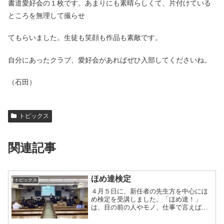
書道愛好会の１枚です。あまりにも素晴らしくて、片付けている
ところを無理して撮らせ
てもらいました。生徒も笑顔も作品も素敵です。
自分にあったクラブ、愛好会があればぜひ入部してくださいね。
（石田）
トピックス
関連記事
ほめ達検定
トピックス
４月５日に、新任者の先生方を中心にほ
め検定を受講しました。「ほめ達！」
は、目の前の人やモノ、仕事で言えば商
品やサービス、出来事などに独自の切り
口で価値を見つけ出す『価値発見の達