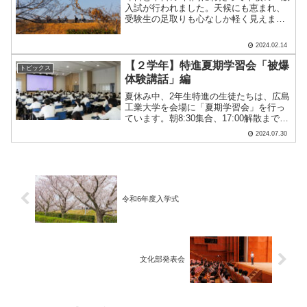
入試が行われました。天候にも恵まれ、
受験生の足取りも心なしか軽く見えまし
た。いざ受験教室に入るとピンと張りつ
めた空気に包まれており、自然とやる気
2024.02.14
スイッチが入ったことでしょう。慣れな
いマークシートに苦戦し.....
【２学年】特進夏期学習会「被爆
トピックス
体験講話」編
夏休み中、2年生特進の生徒たちは、広島
工業大学を会場に「夏期学習会」を行っ
ています。朝8:30集合、17:00解散まで、
黙々と自学自習を続けます。初日の午前
2024.07.30
中は「平和学習」も行いました。広島平
和記念資料館から、岸田弘子さんを講師
にお招きし、.....
令和6年度入学式
文化部発表会