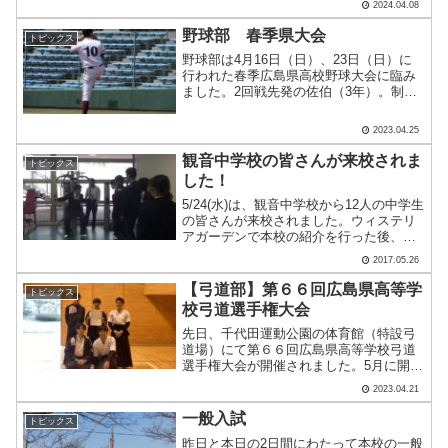
2024.04.08
人』のことです。本校教職員は、新任の
方を対象に毎年ほめ達検定３級.....
野球部 春季県大会
トピックス
野球部は4月16日（日）、23日（日）に
行われた春季広島県高校野球大会に臨み
ました。2回戦先発の佐伯（3年）。制球
に苦しみましたが3失点に抑えました。気
合いで投球の横山（3年）。1回戦では広
2023.04.25
い鶴岡一人記念球場の右中間に満塁本塁
打を打った石田.....
観音中学校の皆さんが来校されま
トピックス
した！
5/24(水)は、観音中学校から12人の中学生
の皆さんが来校されました。ウィステリ
アガーデンで本校の紹介を行った後、施
設案内を行いました。MSCなどを紹介
2017.05.26
し、トレーニングルームに移動です。代
表してこちらの男子生徒に体験してもら
【弓道部】第６６回広島県高等学
トピックス
いました！新し.....
校弓道選手権大会
先日、千代田運動公園の体育館（特設弓
道場）にて第６６回広島県高等学校弓道
選手権大会が開催されました。5月に開催
されるＧ７広島サミットの関係で県立体
2023.04.21
育館が使用できないため、急遽千代田運
動公園の体育館の中に特設で弓道場をつ
一般入試
トピックス
くり、全国大会と同じよ.....
昨日と本日の2日間にわたって本校の一般