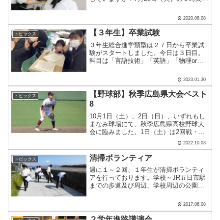
目。 ２学年は進路講演会を行いました。
テーマは「希望進路の実現のために」。
2020.08.08
株式会社 ベネッセコーポレーションの方
からお話を伺いまし.....
【３年生】卒業試験
トピックス
３年生総合進学類型は２７日から卒業試
験がスタートしました。今日は３日目。
科目は「言語技術」「英語」「物理or時
事社会」です。 早く来た生徒は、友達
と最後の確認中です。 SHRが終わると
2023.01.30
すぐさま勉強。 カメラを向けると楽し
そうにポーズを取る生.....
【野球部】秋季広島県大会ベスト
トピックス
8
10月1日（土）、2日（日）、いずれもし
まなみ球場にて、秋季広島県高校野球大
会に臨みました。1日（土）は2回戦・広
島工業高校に10-4、2日（日）は準々決
2022.10.03
勝・広島商業高校に2-9となり、ベスト8
に終わりました。広島工業高校戦では、4
清掃ボランティア
トピックス
回に勝ち.....
週に１～２回、１年生が清掃ボランティ
アを行っております。学校～JR五日市駅
までの歩道及び周辺、学校周辺の公園な
どに落ちているゴミを回収しています。
車には気をつけて回収していきます。す
2017.06.08
れ違う方とあいさつも交わします。多く
の方がにっこりして「ご.....
２学年進路講演会