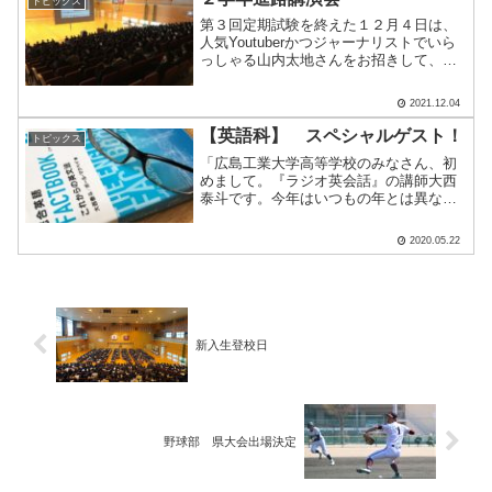
トピックス
第３回定期試験を終えた１２月４日は、
人気Youtuberかつジャーナリストでいら
っしゃる山内太地さんをお招きして、２
学年対象の進路講演会を開催しました！
今の時期、校内では熱い姿勢で受験に取
2021.12.04
り組む３年生の姿があちこちで見られま
す。その姿から、.....
【英語科】 スペシャルゲスト！
トピックス
「広島工業大学高等学校のみなさん、初
めまして。『ラジオ英会話』の講師大西
泰斗です。今年はいつもの年とは異な
り、自宅で過ごす時間が多くなって大変
ですね。でも、自分がみなさんの年代だ
2020.05.22
ったときのことを思えば、一番実力が伸
びたのは、独りで何かをやっ.....
新入生登校日
野球部 県大会出場決定