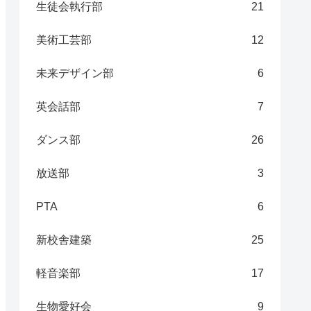
生徒会執行部
21
美術工芸部
12
未来デザイン部
6
英会話部
7
ダンス部
26
放送部
3
PTA
6
新校舎建築
25
軽音楽部
17
生物愛好会
9