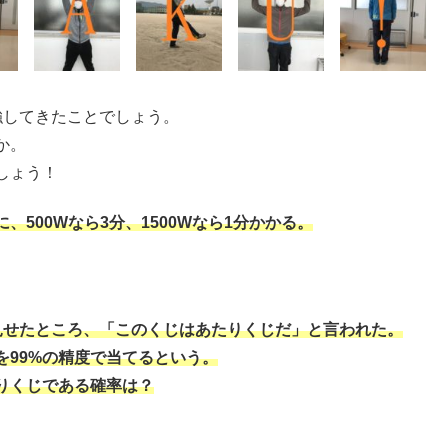
強してきたことでしょう。
か。
しょう！
500Wなら3分、1500Wなら1分かかる。
見せたところ、「このくじはあたりくじだ」と言われた。
を99%の精度で当てるという。
りくじである確率は？