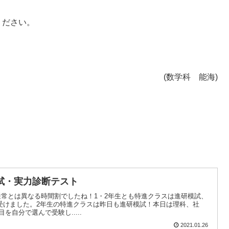
ください。
(数学科 能海)
試・実力診断テスト
は通常とは異なる時間割でしたね！1・2年生とも特進クラスは進研模試、
受けました。2年生の特進クラスは昨日も進研模試！本日は理科、社
を自分で選んで受験し.....
2021.01.26