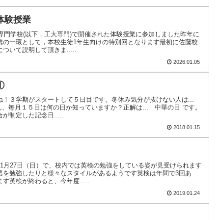
体験授業
学専門学校(以下，工大専門)で開催された体験授業に参加しました昨年に
携の一環として，本校生徒1年生向けの特別回となります最初に佐藤校
いて説明して頂きま.....
2026.01.05
①
ね！３学期がスタートして５日目です。冬休み気分が抜けない人は...
、毎月１５日は何の日か知っていますか？正解は... 中華の日 です。
制定した記念日.....
2018.01.15
1月27日（日）で、校内では英検の勉強をしている姿が見受けられます
語を勉強したりと様々なスタイルがあるようです英検は年間で3回あ
英検が終わると、今年度.....
2019.01.24