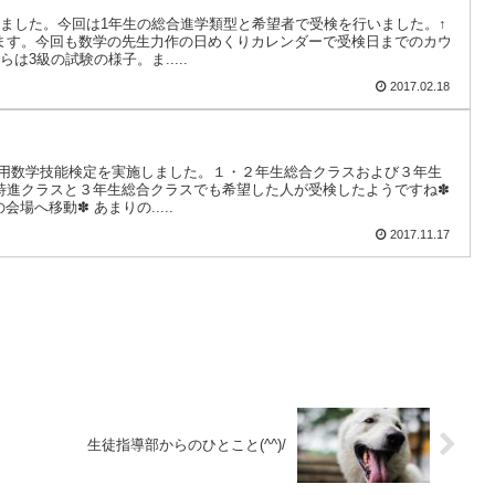
しました。今回は1年生の総合進学類型と希望者で受検を行いました。↑
ます。今回も数学の先生力作の日めくりカレンダーで受検日までのカウ
は3級の試験の様子。ま.....
2017.02.18
実用数学技能検定を実施しました。１・２年生総合クラスおよび３年生
特進クラスと３年生総合クラスでも希望した人が受検したようですね✽
会場へ移動✽ あまりの.....
2017.11.17
生徒指導部からのひとこと(^^)/