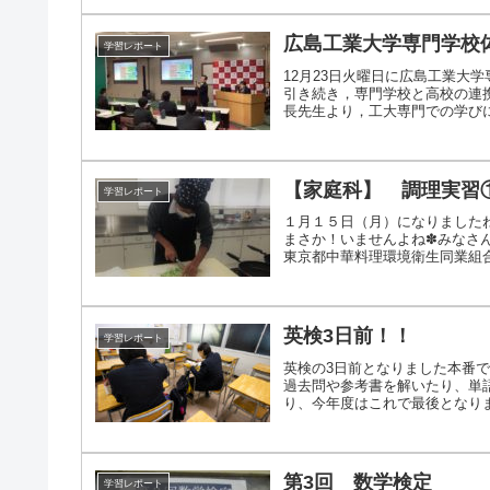
広島工業大学専門学校
学習レポート
12月23日火曜日に広島工業大
引き続き，専門学校と高校の連
長先生より，工大専門での学びにつ
【家庭科】 調理実習
学習レポート
１月１５日（月）になりました
まさか！いませんよね✽みなさん
東京都中華料理環境衛生同業組合が
英検3日前！！
学習レポート
英検の3日前となりました本番で
過去問や参考書を解いたり、単
り、今年度はこれで最後となります
第3回 数学検定
学習レポート