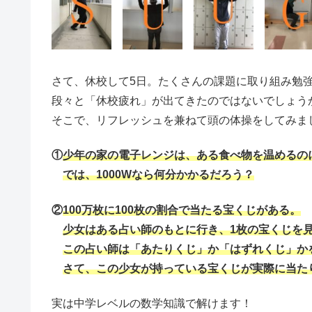
さて、休校して5日。たくさんの課題に取り組み勉
段々と「休校疲れ」が出てきたのではないでしょう
そこで、リフレッシュを兼ねて頭の体操をしてみま
①
少年の家の
電子レンジは、ある食べ物を温めるのに、
では、1000Wなら何分かかるだろう？
②
100万枚に100枚の割合で当たる宝くじがある。
少女はある占い師のもとに行き、1枚の宝くじを
この
占い師は「あたりくじ」か「はずれくじ」か
さて、この少女が持っている宝くじが実際に当た
実は中学レベルの数学知識で解けます！