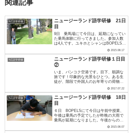
関連記事
ニュージーランド語学研修 21日
NZ語学研修
目
9日 乗馬場にて今日は、延期になってい
た乗馬体験に行ってきました。参加人数
は4人です。ユキホとシャンはBOPELSの
友達と遊びに行き、レオとユウキは体調
2015.08.17
がすぐれなかったようで、明日からの移
動に備えて自宅療養です。僕も体験した
ニュージーランド語学研修１日目
NZ語学研修
のですが、とにか.....
②
いま、バンコク空港です。目下、順調な
旅です！印象的な光景をひとつ。ある生
徒が、階段で外国人のお年寄りの荷物を
持ち上げるのを手伝っていました。こと
2017.07.22
ばが通じずとも、気持ちが通じるという
ことはあります。私たちはこれから、い
ニュージーランド語学研修 18日
NZ語学研修
よいよニュージーランドへ.....
目
６日 BOPELSにて今日は午前中授業、
午後は乗馬の予定でしたが昨晩の大雨で
乗馬が延期になりました。午後からの乗
馬がなくなったので、みんなでフィッシ
2015.08.07
ュ＆チップスのお店に行きました。この