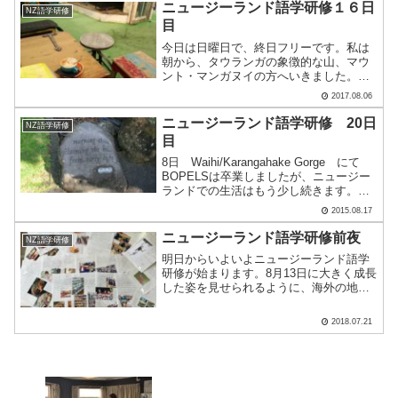
お店はニュージーランドでフィッシュ＆
ニュージーランド語学研修１６日
NZ語学研修
チップスのおいしいお.....
目
今日は日曜日で、終日フリーです。私は
朝から、タウランガの象徴的な山、マウ
ント・マンガヌイの方へいきました。
朝、バスに乗ったとき、山から降りた商
2017.08.06
店街、そこのお土産屋さんでそれぞれ、
本校の生徒と、一緒に学校に通っていた
ニュージーランド語学研修 20日
NZ語学研修
雲雀丘高校の生徒に会いまし.....
目
8日 Waihi/Karangahake Gorge にて
BOPELSは卒業しましたが、ニュージー
ランドでの生活はもう少し続きます。今
日は、以前延期になっていた
2015.08.17
Waihi/Karangahake Gorgeに向かいます。
まず、英語で書かれて.....
ニュージーランド語学研修前夜
NZ語学研修
明日からいよいよニュージーランド語学
研修が始まります。8月13日に大きく成長
した姿を見せられるように、海外の地で
思い切って挑戦していきましょう。これ
からの人生で思い出に残る出来事になる
2018.07.21
といいですね。ホームステイ先で話すネ
タ集の編集が終わりま.....