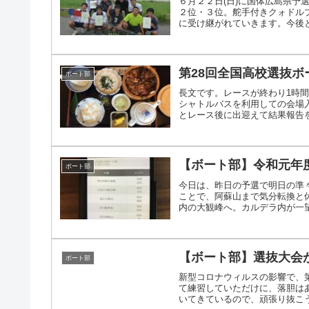
６月２２日(日)に国体広島県
２位・３位。舵手付きクォドル
に受け継がれていきます。今後
第28回全国高校選抜
ボート部
長文です。レースが終わり1時
シャトルバスを利用しての会場
とレース後に出迎えて結果報告をし
【ボート部】令和元年
ボート部
今日は、昨日の予選で明日の準
ことで、阿蘇山まで気分転換と
内の大観峰へ。カルデラ内が一望で
【ボート部】選抜大会
ボート部
新型コロナウィルスの影響で、
て練習していただけに、落胆は
いてきているので、頑張り抜こ