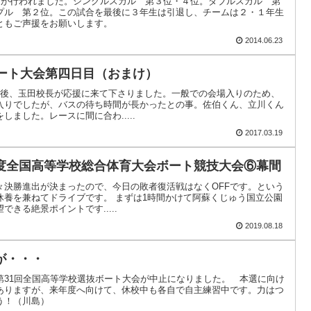
予選が行われました。シングルスカル 第３位・４位。ダブルスカル 第
プル 第２位。この試合を最後に３年生は引退し、チームは２・１年生
ともご声援をお願いします。
2014.06.23
ボート大会第四日目（おまけ）
間後、玉田校長が応援に来て下さりました。一般での会場入りのため、
入りでしたが、バスの待ち時間が長かったとの事。佐伯くん、立川くん
ました。レースに間に合わ.....
2017.03.19
度全国高等学校総合体育大会ボート競技大会⑥幕間
々決勝進出が決まったので、今日の敗者復活戦はなくOFFです。という
休養を兼ねてドライブです。 まずは1時間かけて阿蘇くじゅう国立公園
きる絶景ポイントです.....
2019.08.18
が・・・
第31回全国高等学校選抜ボート大会が中止になりました。 本選に向け
ありますが、来年度へ向けて、休校中も各自で自主練習中です。力はつ
う！（川島）