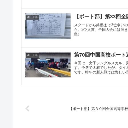
【ボート部】第33回
ボート部
スタートから終盤まで3位争い
ら、3位入賞、全国大会には届
島）
第70回中国高校ボー
ボート部
今回は、女子シングルスカル、
す。予選で３着でしたが、タイ
です。昨年の新人戦では悔しい思い
【ボート部】第３０回全国高等学校