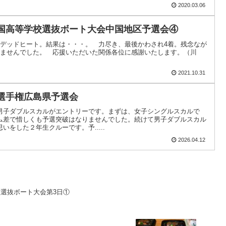
2020.03.06
全国高等学校選抜ボート大会中国地区予選会④
のデッドヒート。結果は・・・。 力尽き、最後かわされ4着。残念なが
きませんでした。 応援いただいた関係各位に感謝いたします。（川
2021.10.31
ト選手権広島県予選会
男子ダブルスカルがエントリーです。まずは、女子シングルスカルで
ム差で惜しくも予選突破はなりませんでした。続けて男子ダブルスカル
をした２年生クルーです。予.....
2026.04.12
選抜ボート大会第3日①